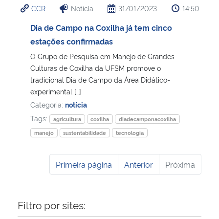
CCR
Notícia
31/01/2023
14:50
Ministério da Cidadania
Dia de Campo na Coxilha já tem cinco
Ministério da Saúde
estações confirmadas
O Grupo de Pesquisa em Manejo de Grandes
Ministério de Minas e Energia
Culturas de Coxilha da UFSM promove o
tradicional Dia de Campo da Área Didático-
Ministério da Ciência, Tecnologia, Inovações e Comunicações
experimental […]
Categoria:
notícia
Ministério do Meio Ambiente
Tags:
agricultura
coxilha
diadecamponacoxilha
manejo
sustentabilidade
tecnologia
Ministério do Turismo
Primeira página
Anterior
Próxima
Ministério do Desenvolvimento Regional
Controladoria-Geral da União
Filtro por sites:
Ministério da Mulher, da Família e dos Direitos Humanos