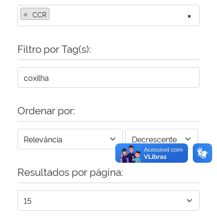
×
CCR
×
Secretaria-Geral
Filtro por Tag(s):
Secretaria de Governo
Gabinete de Segurança Institucional
Advocacia-Geral da União
Ordenar por:
Banco Central do Brasil
Planalto
Resultados por página: