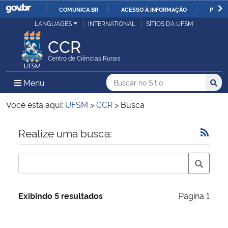
COMUNICA BR
ACESSO À INFORMAÇÃO
PARTI
Casa Civil
LANGUAGES
INTERNATIONAL
SÍTIOS DA UFSM
IR
PARA
CCR
Ministério da Justiça e Segurança Pública
O
Centro de Ciências Rurais
CONTEÚDO
Ministério da Defesa
Buscar no no Sítio
Busca
Busca:
Menu Principal do Sítio
Menu
Busc
Ministério das Relações Exteriores
Você está aqui:
UFSM
>
CCR
>
Busca
Ministério da Economia
Início do conteúdo
Realize uma busca:
Ministério da Infraestrutura
Ministério da Agricultura, Pecuária e Abastecimento
Exibindo 5 resultados
Página 1
Ministério da Educação