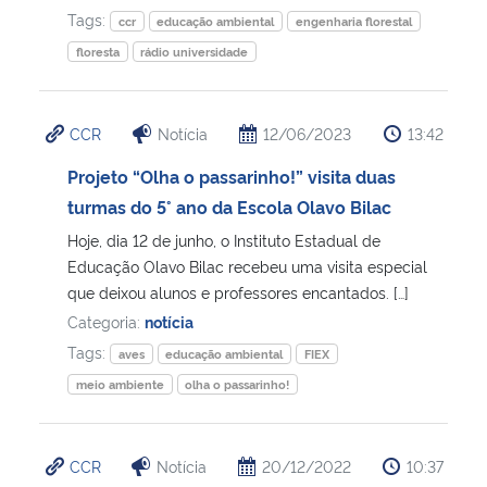
Tags:
ccr
educação ambiental
engenharia florestal
floresta
rádio universidade
CCR
Notícia
12/06/2023
13:42
Projeto “Olha o passarinho!” visita duas
turmas do 5° ano da Escola Olavo Bilac
Hoje, dia 12 de junho, o Instituto Estadual de
Educação Olavo Bilac recebeu uma visita especial
que deixou alunos e professores encantados. […]
Categoria:
notícia
Tags:
aves
educação ambiental
FIEX
meio ambiente
olha o passarinho!
CCR
Notícia
20/12/2022
10:37