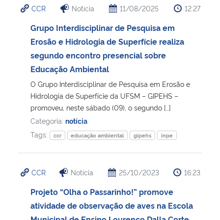
CCR
Notícia
11/08/2025
12:27
Ministério da Cidadania
Grupo Interdisciplinar de Pesquisa em
Ministério da Saúde
Erosão e Hidrologia de Superfície realiza
segundo encontro presencial sobre
Ministério de Minas e Energia
Educação Ambiental
O Grupo Interdisciplinar de Pesquisa em Erosão e
Ministério da Ciência, Tecnologia, Inovações e Comunicações
Hidrologia de Superfície da UFSM – GIPEHS –
promoveu, neste sábado (09), o segundo […]
Ministério do Meio Ambiente
Categoria:
notícia
Tags:
ccr
educação ambiental
gipehs
inpe
Ministério do Turismo
Ministério do Desenvolvimento Regional
CCR
Notícia
25/10/2023
16:23
Projeto “Olha o Passarinho!” promove
Controladoria-Geral da União
atividade de observação de aves na Escola
Ministério da Mulher, da Família e dos Direitos Humanos
Municipal de Ensino Lourenço Dalla Corte