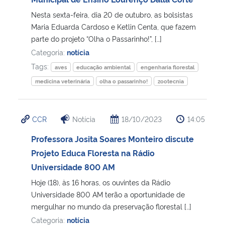
Nesta sexta-feira, dia 20 de outubro, as bolsistas
Secretaria-Geral
Maria Eduarda Cardoso e Ketlin Centa, que fazem
parte do projeto “Olha o Passarinho!”, […]
Secretaria de Governo
Categoria:
notícia
Tags:
aves
educação ambiental
engenharia florestal
Gabinete de Segurança Institucional
medicina veterinária
olha o passarinho!
zootecnia
Advocacia-Geral da União
CCR
Notícia
18/10/2023
14:05
Banco Central do Brasil
Professora Josita Soares Monteiro discute
Projeto Educa Floresta na Rádio
Planalto
Universidade 800 AM
Hoje (18), às 16 horas, os ouvintes da Rádio
Universidade 800 AM terão a oportunidade de
mergulhar no mundo da preservação florestal […]
Categoria:
notícia