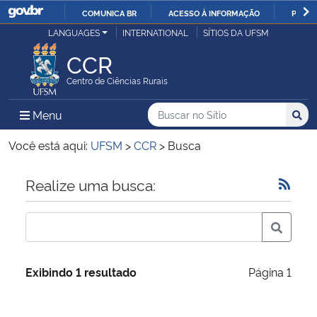
COMUNICA BR
ACESSO À INFORMAÇÃO
PARTI
Casa Civil
LANGUAGES
INTERNATIONAL
SÍTIOS DA UFSM
IR
PARA
CCR
Ministério da Justiça e Segurança Pública
O
Centro de Ciências Rurais
CONTEÚDO
Ministério da Defesa
Buscar no no Sítio
Busca
Busca:
Menu Principal do Sítio
Menu
Busc
Ministério das Relações Exteriores
Você está aqui:
UFSM
>
CCR
>
Busca
Ministério da Economia
Início do conteúdo
Realize uma busca:
Ministério da Infraestrutura
Ministério da Agricultura, Pecuária e Abastecimento
Exibindo 1 resultado
Página 1
Ministério da Educação