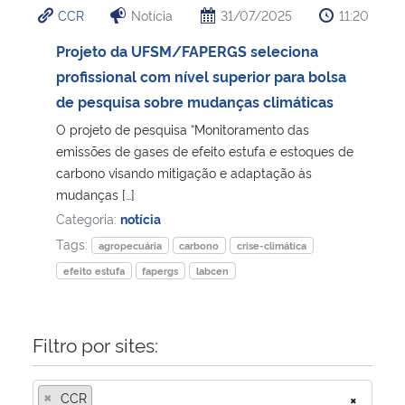
CCR
Notícia
31/07/2025
11:20
Ministério da Cidadania
Projeto da UFSM/FAPERGS seleciona
Ministério da Saúde
profissional com nível superior para bolsa
de pesquisa sobre mudanças climáticas
Ministério de Minas e Energia
O projeto de pesquisa “Monitoramento das
emissões de gases de efeito estufa e estoques de
Ministério da Ciência, Tecnologia, Inovações e Comunicações
carbono visando mitigação e adaptação às
mudanças […]
Ministério do Meio Ambiente
Categoria:
notícia
Tags:
agropecuária
carbono
crise-climática
Ministério do Turismo
efeito estufa
fapergs
labcen
Ministério do Desenvolvimento Regional
Filtro por sites:
Controladoria-Geral da União
×
CCR
×
Ministério da Mulher, da Família e dos Direitos Humanos