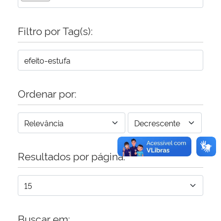
Secretaria-Geral
Filtro por Tag(s):
Secretaria de Governo
Gabinete de Segurança Institucional
Ordenar por:
Advocacia-Geral da União
Banco Central do Brasil
Resultados por página:
Planalto
Buscar em: