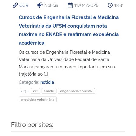
CCR
Notícia
11/04/2025
18:31
Ministério da Cidadania
Cursos de Engenharia Florestal e Medicina
Ministério da Saúde
Veterinária da UFSM conquistam nota
máxima no ENADE e reafirmam excelência
Ministério de Minas e Energia
acadêmica
Os cursos de Engenharia Florestal e Medicina
Ministério da Ciência, Tecnologia, Inovações e Comunicações
Veterinária da Universidade Federal de Santa
Maria alcançaram um marco importante em sua
Ministério do Meio Ambiente
trajetória ao […]
Categoria:
notícia
Ministério do Turismo
Tags:
ccr
enade
engenharia florestal
medicina veterinária
Ministério do Desenvolvimento Regional
Controladoria-Geral da União
Filtro por sites:
Ministério da Mulher, da Família e dos Direitos Humanos