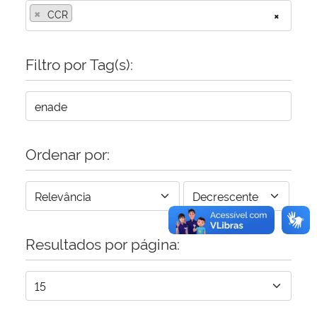
×
CCR
×
Secretaria-Geral
Filtro por Tag(s):
Secretaria de Governo
Gabinete de Segurança Institucional
Advocacia-Geral da União
Ordenar por:
Banco Central do Brasil
Planalto
Resultados por página: