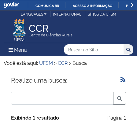
COMUNICA BR
ACESSO À INFORMAÇÃO
PARTI
Casa Civil
LANGUAGES
INTERNATIONAL
SÍTIOS DA UFSM
IR
PARA
CCR
Ministério da Justiça e Segurança Pública
O
Centro de Ciências Rurais
CONTEÚDO
Ministério da Defesa
Buscar no no Sítio
Busca
Busca:
Menu Principal do Sítio
Menu
Busc
Ministério das Relações Exteriores
Você está aqui:
UFSM
>
CCR
>
Busca
Ministério da Economia
Início do conteúdo
Realize uma busca:
Ministério da Infraestrutura
Ministério da Agricultura, Pecuária e Abastecimento
Exibindo 1 resultado
Página 1
Ministério da Educação