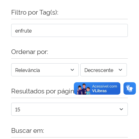
Filtro por Tag(s):
Secretaria-Geral
Secretaria de Governo
Gabinete de Segurança Institucional
Ordenar por:
Advocacia-Geral da União
Banco Central do Brasil
Resultados por página:
Planalto
Buscar em: