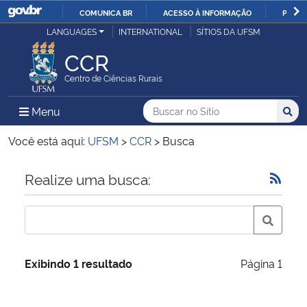
COMUNICA BR
ACESSO À INFORMAÇÃO
PARTI
Casa Civil
LANGUAGES
INTERNATIONAL
SÍTIOS DA UFSM
IR
PARA
CCR
Ministério da Justiça e Segurança Pública
O
Centro de Ciências Rurais
CONTEÚDO
Ministério da Defesa
Buscar no no Sítio
Busca
Busca:
Menu Principal do Sítio
Menu
Busc
Ministério das Relações Exteriores
Você está aqui:
UFSM
>
CCR
>
Busca
Ministério da Economia
Início do conteúdo
Realize uma busca:
Ministério da Infraestrutura
Ministério da Agricultura, Pecuária e Abastecimento
Exibindo 1 resultado
Página 1
Ministério da Educação