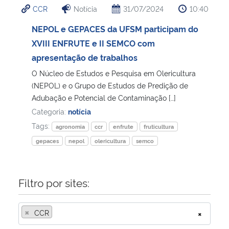
CCR
Notícia
31/07/2024
10:40
Ministério da Cidadania
NEPOL e GEPACES da UFSM participam do
Ministério da Saúde
XVIII ENFRUTE e II SEMCO com
apresentação de trabalhos
Ministério de Minas e Energia
O Núcleo de Estudos e Pesquisa em Olericultura
(NEPOL) e o Grupo de Estudos de Predição de
Ministério da Ciência, Tecnologia, Inovações e Comunicações
Adubação e Potencial de Contaminação […]
Categoria:
notícia
Ministério do Meio Ambiente
Tags:
agronomia
ccr
enfrute
fruticultura
gepaces
nepol
olericultura
semco
Ministério do Turismo
Ministério do Desenvolvimento Regional
Filtro por sites:
Controladoria-Geral da União
×
CCR
×
Ministério da Mulher, da Família e dos Direitos Humanos