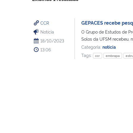
GEPACES recebe pesqui
CCR
Notícia
O Grupo de Estudos de P
Solos da UFSM recebeu, nos
18/10/2023
Categoria:
notícia
13:06
Tags:
ccr
embrapa
estr