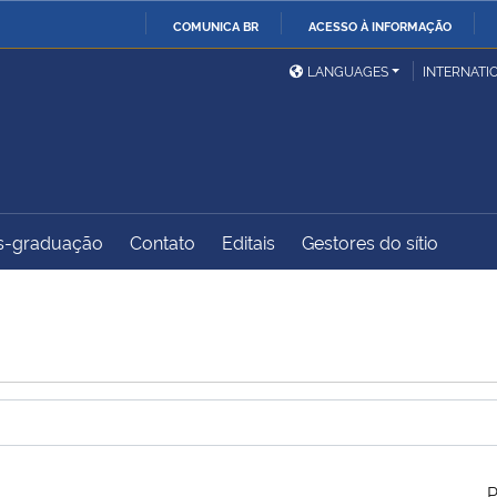
COMUNICA BR
ACESSO À INFORMAÇÃO
Ministério da Defesa
Ministério das Relações
Mini
IR
LANGUAGES
INTERNATI
Exteriores
PARA
O
Ministério da Cidadania
Ministério da Saúde
Mini
CONTEÚDO
s-graduação
Contato
Editais
Gestores do sítio
Ministério do
Controladoria-Geral da
Mini
Desenvolvimento Regional
União
Famí
Hum
Advocacia-Geral da União
Banco Central do Brasil
Plan
P