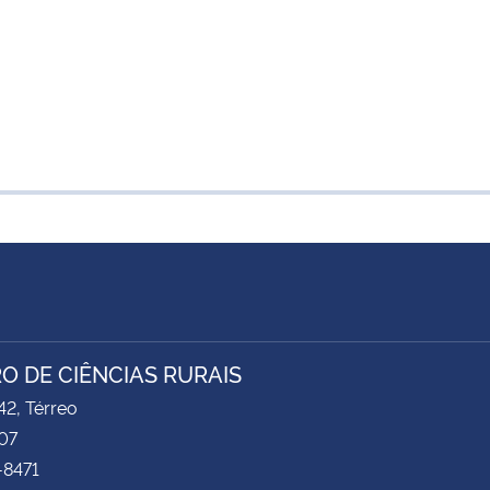
O DE CIÊNCIAS RURAIS
2, Térreo
07
-8471