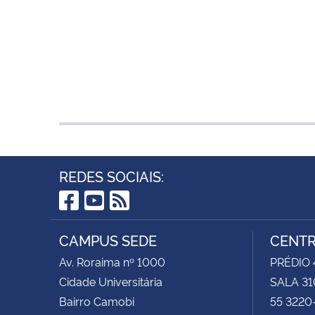
REDES SOCIAIS:
Facebook
YouTube
RSS
CAMPUS SEDE
CENTR
Av. Roraima nº 1000
PRÉDIO 4
Cidade Universitária
SALA 31
Bairro Camobi
55 3220