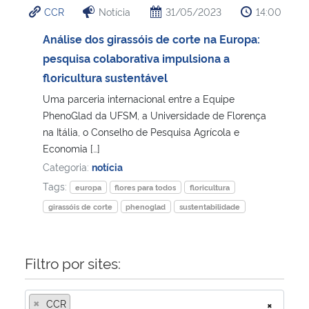
CCR
Notícia
31/05/2023
14:00
Ministério da Cidadania
Análise dos girassóis de corte na Europa:
Ministério da Saúde
pesquisa colaborativa impulsiona a
floricultura sustentável
Ministério de Minas e Energia
Uma parceria internacional entre a Equipe
PhenoGlad da UFSM, a Universidade de Florença
Ministério da Ciência, Tecnologia, Inovações e Comunicações
na Itália, o Conselho de Pesquisa Agrícola e
Economia […]
Ministério do Meio Ambiente
Categoria:
notícia
Tags:
europa
flores para todos
floricultura
Ministério do Turismo
girassóis de corte
phenoglad
sustentabilidade
Ministério do Desenvolvimento Regional
Filtro por sites:
Controladoria-Geral da União
×
CCR
×
Ministério da Mulher, da Família e dos Direitos Humanos