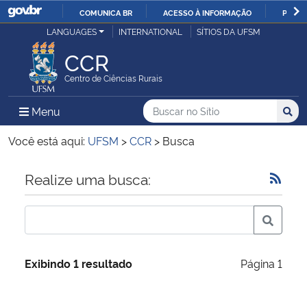
COMUNICA BR
ACESSO À INFORMAÇÃO
PARTI
Casa Civil
LANGUAGES
INTERNATIONAL
SÍTIOS DA UFSM
IR
PARA
CCR
Ministério da Justiça e Segurança Pública
O
Centro de Ciências Rurais
CONTEÚDO
Ministério da Defesa
Buscar no no Sítio
Busca
Busca:
Menu Principal do Sítio
Menu
Busc
Ministério das Relações Exteriores
Você está aqui:
UFSM
>
CCR
>
Busca
Ministério da Economia
Início do conteúdo
Realize uma busca:
Ministério da Infraestrutura
Ministério da Agricultura, Pecuária e Abastecimento
Exibindo 1 resultado
Página 1
Ministério da Educação