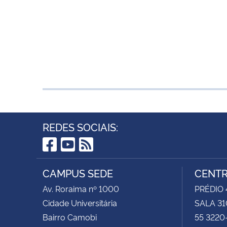
REDES SOCIAIS:
Facebook
YouTube
RSS
CAMPUS SEDE
CENTR
Av. Roraima nº 1000
PRÉDIO 4
Cidade Universitária
SALA 31
Bairro Camobi
55 3220