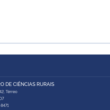
O DE CIÊNCIAS RURAIS
2, Térreo
07
-8471