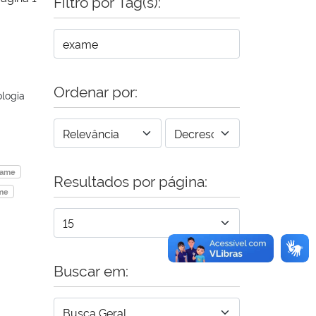
Filtro por Tag(s):
Ordenar por:
ologia
xame
Resultados por página:
ame
Buscar em: