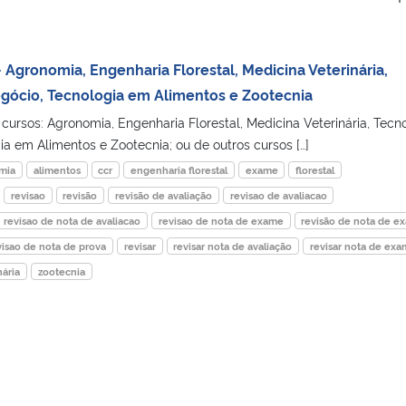
 Agronomia, Engenharia Florestal, Medicina Veterinária,
gócio, Tecnologia em Alimentos e Zootecnia
cursos: Agronomia, Engenharia Florestal, Medicina Veterinária, Tecn
a em Alimentos e Zootecnia; ou de outros cursos […]
mia
alimentos
ccr
engenharia florestal
exame
florestal
revisao
revisão
revisão de avaliação
revisao de avaliacao
revisao de nota de avaliacao
revisao de nota de exame
revisão de nota de e
visao de nota de prova
revisar
revisar nota de avaliação
revisar nota de ex
nária
zootecnia