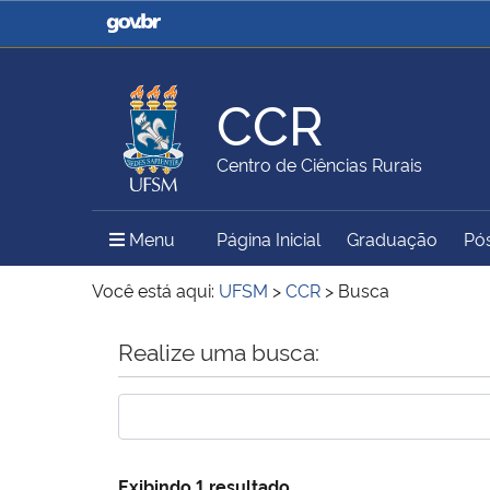
Casa Civil
Ministério da Justiça e
Segurança Pública
CCR
Ministério da Agricultura,
Ministério da Educação
Centro de Ciências Rurais
Pecuária e Abastecimento
Menu Principal do Sítio
Menu
Página Inicial
Graduação
Pó
Ministério do Meio Ambiente
Ministério do Turismo
Você está aqui:
UFSM
>
CCR
>
Busca
Início do conteúdo
Realize uma busca:
Secretaria de Governo
Gabinete de Segurança
Institucional
Exibindo 1 resultado