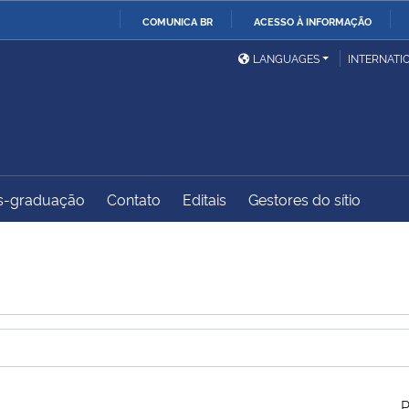
COMUNICA BR
ACESSO À INFORMAÇÃO
Ministério da Defesa
Ministério das Relações
Mini
IR
LANGUAGES
INTERNATI
Exteriores
PARA
O
Ministério da Cidadania
Ministério da Saúde
Mini
CONTEÚDO
s-graduação
Contato
Editais
Gestores do sítio
Ministério do
Controladoria-Geral da
Mini
Desenvolvimento Regional
União
Famí
Hum
Advocacia-Geral da União
Banco Central do Brasil
Plan
P