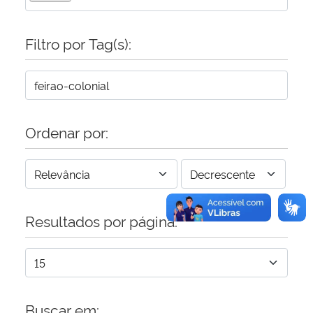
Secretaria-Geral
Filtro por Tag(s):
Secretaria de Governo
Gabinete de Segurança Institucional
Ordenar por:
Advocacia-Geral da União
Banco Central do Brasil
Resultados por página:
Planalto
Buscar em: