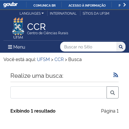
COMUNICA BR
ACESSO À INFORMAÇÃO
PARTI
Casa Civil
LANGUAGES
INTERNATIONAL
SÍTIOS DA UFSM
IR
PARA
CCR
Ministério da Justiça e Segurança Pública
O
Centro de Ciências Rurais
CONTEÚDO
Ministério da Defesa
Buscar no no Sítio
Busca
Busca:
Menu Principal do Sítio
Menu
Busc
Ministério das Relações Exteriores
Você está aqui:
UFSM
>
CCR
>
Busca
Ministério da Economia
Início do conteúdo
Realize uma busca:
Ministério da Infraestrutura
Ministério da Agricultura, Pecuária e Abastecimento
Exibindo 1 resultado
Página 1
Ministério da Educação