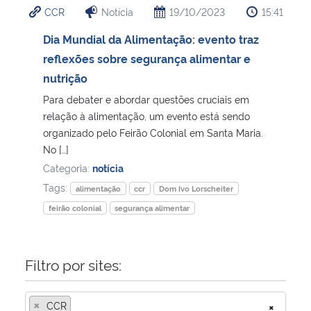
CCR
Notícia
19/10/2023
15:41
Ministério da Cidadania
Dia Mundial da Alimentação: evento traz
Ministério da Saúde
reflexões sobre segurança alimentar e
nutrição
Ministério de Minas e Energia
Para debater e abordar questões cruciais em
relação à alimentação, um evento está sendo
Ministério da Ciência, Tecnologia, Inovações e Comunicações
organizado pelo Feirão Colonial em Santa Maria.
No […]
Ministério do Meio Ambiente
Categoria:
notícia
Tags:
alimentação
ccr
Dom Ivo Lorscheiter
Ministério do Turismo
feirão colonial
segurança alimentar
Ministério do Desenvolvimento Regional
Filtro por sites:
Controladoria-Geral da União
×
CCR
×
Ministério da Mulher, da Família e dos Direitos Humanos