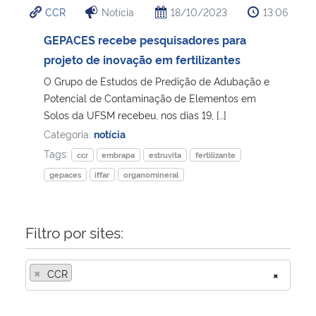
CCR
Notícia
18/10/2023
13:06
Ministério da Cidadania
GEPACES recebe pesquisadores para
Ministério da Saúde
projeto de inovação em fertilizantes
O Grupo de Estudos de Predição de Adubação e
Ministério de Minas e Energia
Potencial de Contaminação de Elementos em
Solos da UFSM recebeu, nos dias 19, […]
Ministério da Ciência, Tecnologia, Inovações e Comunicações
Categoria:
notícia
Tags:
ccr
embrapa
estruvita
fertilizante
Ministério do Meio Ambiente
gepaces
iffar
organomineral
Ministério do Turismo
Filtro por sites:
Ministério do Desenvolvimento Regional
×
CCR
×
Controladoria-Geral da União
Ministério da Mulher, da Família e dos Direitos Humanos