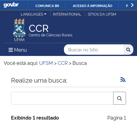
COMUNICA BR
ACESSO À INFORMAÇÃO
PARTI
Casa Civil
LANGUAGES
INTERNATIONAL
SÍTIOS DA UFSM
IR
PARA
CCR
Ministério da Justiça e Segurança Pública
O
Centro de Ciências Rurais
CONTEÚDO
Ministério da Defesa
Buscar no no Sítio
Busca
Busca:
Menu Principal do Sítio
Menu
Busc
Ministério das Relações Exteriores
Você está aqui:
UFSM
>
CCR
>
Busca
Ministério da Economia
Início do conteúdo
Realize uma busca:
Ministério da Infraestrutura
Ministério da Agricultura, Pecuária e Abastecimento
Exibindo 1 resultado
Página 1
Ministério da Educação