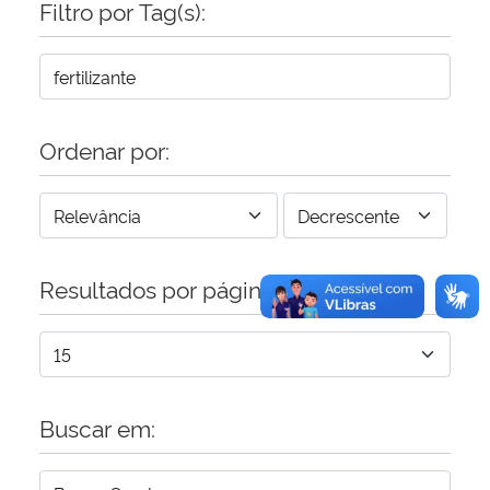
Filtro por Tag(s):
Secretaria-Geral
Secretaria de Governo
Ordenar por:
Gabinete de Segurança Institucional
Advocacia-Geral da União
Resultados por página:
Banco Central do Brasil
Planalto
Buscar em: