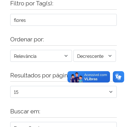
Filtro por Tag(s):
Secretaria-Geral
Secretaria de Governo
Ordenar por:
Gabinete de Segurança Institucional
Advocacia-Geral da União
Resultados por página:
Banco Central do Brasil
Planalto
Buscar em: