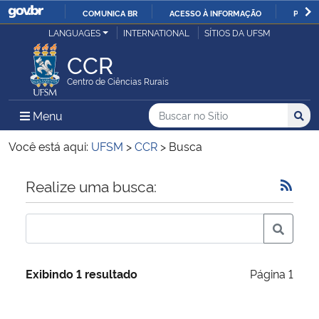
COMUNICA BR
ACESSO À INFORMAÇÃO
PARTI
Casa Civil
LANGUAGES
INTERNATIONAL
SÍTIOS DA UFSM
IR
PARA
CCR
Ministério da Justiça e Segurança Pública
O
Centro de Ciências Rurais
CONTEÚDO
Ministério da Defesa
Buscar no no Sítio
Busca
Busca:
Menu Principal do Sítio
Menu
Busc
Ministério das Relações Exteriores
Você está aqui:
UFSM
>
CCR
>
Busca
Ministério da Economia
Início do conteúdo
Realize uma busca:
Ministério da Infraestrutura
Ministério da Agricultura, Pecuária e Abastecimento
Exibindo 1 resultado
Página 1
Ministério da Educação