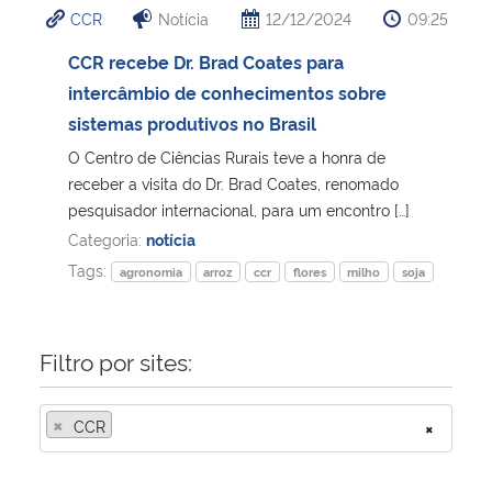
CCR
Notícia
12/12/2024
09:25
Ministério da Cidadania
CCR recebe Dr. Brad Coates para
Ministério da Saúde
intercâmbio de conhecimentos sobre
sistemas produtivos no Brasil
Ministério de Minas e Energia
O Centro de Ciências Rurais teve a honra de
receber a visita do Dr. Brad Coates, renomado
Ministério da Ciência, Tecnologia, Inovações e Comunicações
pesquisador internacional, para um encontro […]
Categoria:
notícia
Ministério do Meio Ambiente
Tags:
agronomia
arroz
ccr
flores
milho
soja
Ministério do Turismo
Filtro por sites:
Ministério do Desenvolvimento Regional
×
CCR
×
Controladoria-Geral da União
Ministério da Mulher, da Família e dos Direitos Humanos