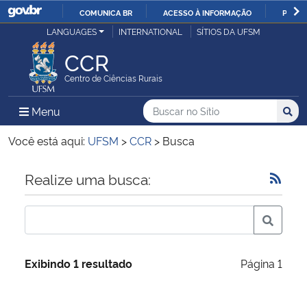
COMUNICA BR
ACESSO À INFORMAÇÃO
PARTI
Casa Civil
LANGUAGES
INTERNATIONAL
SÍTIOS DA UFSM
IR
PARA
CCR
Ministério da Justiça e Segurança Pública
O
Centro de Ciências Rurais
CONTEÚDO
Ministério da Defesa
Buscar no no Sítio
Busca
Busca:
Menu Principal do Sítio
Menu
Busc
Ministério das Relações Exteriores
Você está aqui:
UFSM
>
CCR
>
Busca
Ministério da Economia
Início do conteúdo
Realize uma busca:
Ministério da Infraestrutura
Ministério da Agricultura, Pecuária e Abastecimento
Exibindo 1 resultado
Página 1
Ministério da Educação