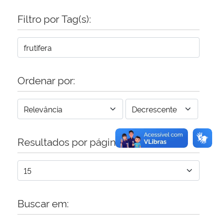
Filtro por Tag(s):
Secretaria-Geral
Secretaria de Governo
Gabinete de Segurança Institucional
Ordenar por:
Advocacia-Geral da União
Banco Central do Brasil
Resultados por página:
Planalto
Buscar em: