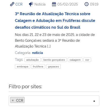
CCR
Notícia
05/02/2025
09:19
Ministério da Cidadania
3ª Reunião de Atualização Técnica sobre
Ministério da Saúde
Calagem e Adubação em Frutíferas discute
desafios climáticos no Sul do Brasil
Ministério de Minas e Energia
Nos dias 21, 22 e 23 de maio de 2025, a cidade de
Bento Gonçalves sediará a 3ª Reunião de
Ministério da Ciência, Tecnologia, Inovações e Comunicações
Atualização Técnica […]
Categoria:
notícia
Ministério do Meio Ambiente
Tags:
adubação
bento gonçalves
calagem
ccr
embrapa
frutífera
gepaces
Ministério do Turismo
Ministério do Desenvolvimento Regional
Filtro por sites:
Controladoria-Geral da União
×
CCR
×
Ministério da Mulher, da Família e dos Direitos Humanos