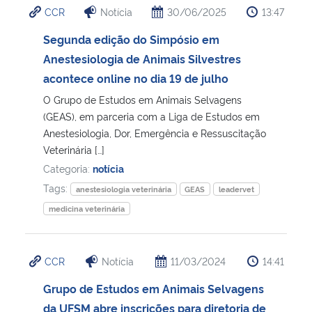
CCR
Notícia
30/06/2025
13:47
Ministério da Cidadania
Segunda edição do Simpósio em
Ministério da Saúde
Anestesiologia de Animais Silvestres
acontece online no dia 19 de julho
Ministério de Minas e Energia
O Grupo de Estudos em Animais Selvagens
(GEAS), em parceria com a Liga de Estudos em
Ministério da Ciência, Tecnologia, Inovações e Comunicações
Anestesiologia, Dor, Emergência e Ressuscitação
Veterinária […]
Ministério do Meio Ambiente
Categoria:
notícia
Tags:
anestesiologia veterinária
GEAS
leadervet
Ministério do Turismo
medicina veterinária
Ministério do Desenvolvimento Regional
CCR
Notícia
11/03/2024
14:41
Controladoria-Geral da União
Grupo de Estudos em Animais Selvagens
da UFSM abre inscrições para diretoria de
Ministério da Mulher, da Família e dos Direitos Humanos