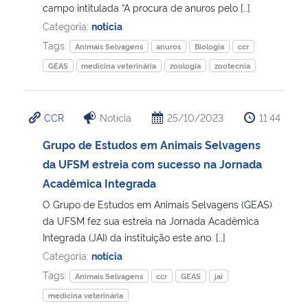
campo intitulada “A procura de anuros pelo […]
Categoria:
notícia
Tags:
Animais Selvagens
anuros
Biologia
ccr
GEAS
medicina veterinária
zoologia
zootecnia
CCR
Notícia
25/10/2023
11:44
Grupo de Estudos em Animais Selvagens
da UFSM estreia com sucesso na Jornada
Acadêmica Integrada
O Grupo de Estudos em Animais Selvagens (GEAS)
da UFSM fez sua estreia na Jornada Acadêmica
Integrada (JAI) da instituição este ano. […]
Categoria:
notícia
Tags:
Animais Selvagens
ccr
GEAS
jai
medicina veterinária