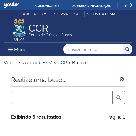
COMUNICA BR
ACESSO À INFORMAÇÃO
PARTI
Casa Civil
LANGUAGES
INTERNATIONAL
SÍTIOS DA UFSM
IR
PARA
CCR
Ministério da Justiça e Segurança Pública
O
Centro de Ciências Rurais
CONTEÚDO
Ministério da Defesa
Buscar no no Sítio
Busca
Busca:
Menu Principal do Sítio
Menu
Busc
Ministério das Relações Exteriores
Você está aqui:
UFSM
>
CCR
>
Busca
Ministério da Economia
Início do conteúdo
Realize uma busca:
Ministério da Infraestrutura
Ministério da Agricultura, Pecuária e Abastecimento
Exibindo 5 resultados
Página 1
Ministério da Educação