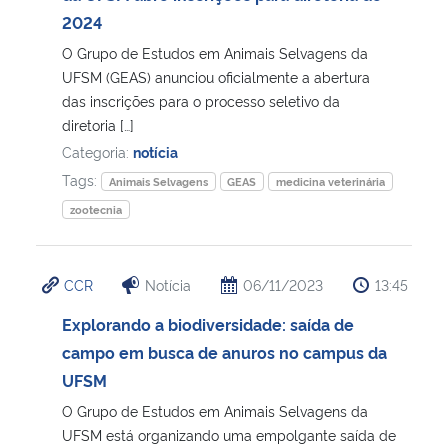
2024
Secretaria-Geral
O Grupo de Estudos em Animais Selvagens da
UFSM (GEAS) anunciou oficialmente a abertura
Secretaria de Governo
das inscrições para o processo seletivo da
diretoria […]
Categoria:
notícia
Gabinete de Segurança Institucional
Tags:
Animais Selvagens
GEAS
medicina veterinária
Advocacia-Geral da União
zootecnia
Banco Central do Brasil
CCR
Notícia
06/11/2023
13:45
Planalto
Explorando a biodiversidade: saída de
campo em busca de anuros no campus da
UFSM
O Grupo de Estudos em Animais Selvagens da
UFSM está organizando uma empolgante saída de