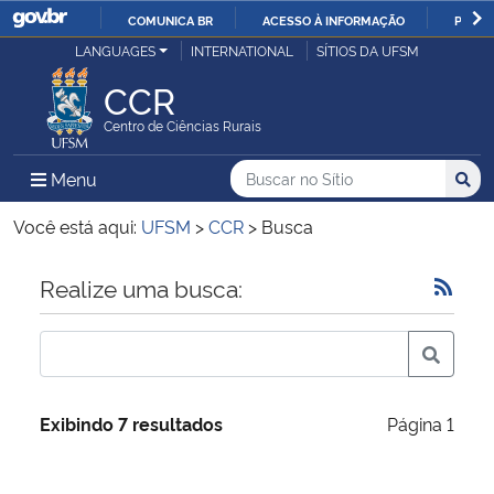
COMUNICA BR
ACESSO À INFORMAÇÃO
PARTI
Casa Civil
LANGUAGES
INTERNATIONAL
SÍTIOS DA UFSM
IR
PARA
CCR
Ministério da Justiça e Segurança Pública
O
Centro de Ciências Rurais
CONTEÚDO
Ministério da Defesa
Buscar no no Sítio
Busca
Busca:
Menu Principal do Sítio
Menu
Busc
Ministério das Relações Exteriores
Você está aqui:
UFSM
>
CCR
>
Busca
Ministério da Economia
Início do conteúdo
Realize uma busca:
Ministério da Infraestrutura
Ministério da Agricultura, Pecuária e Abastecimento
Exibindo 7 resultados
Página 1
Ministério da Educação