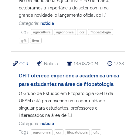
No Dia Mundial da Agricultura – 20 de março,
celebramos a importância do setor com uma
Secretaria-Geral
grande novidade: o lançamento oficial do […]
Categoria:
notícia
Secretaria de Governo
Tags:
agricultura
agronomia
ccr
fitopatologia
gfit
livro
Gabinete de Segurança Institucional
Advocacia-Geral da União
CCR
Notícia
13/08/2024
17:33
GFIT oferece experiência acadêmica única
Banco Central do Brasil
para estudantes na área de fitopatologia
O Grupo de Estudos em Fitopatologia (GFIT) da
Planalto
UFSM está promovendo uma oportunidade
singular para estudantes, professores e
interessados na área de […]
Categoria:
notícia
Tags:
agronomia
ccr
fitopatologia
gfit