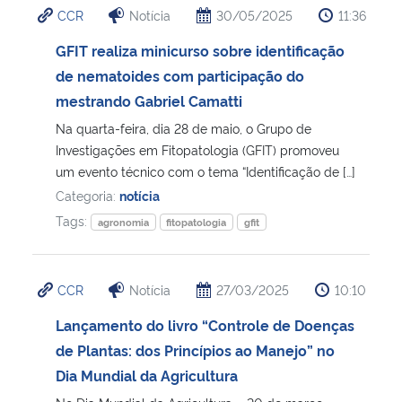
CCR
Notícia
30/05/2025
11:36
Ministério da Cidadania
GFIT realiza minicurso sobre identificação
Ministério da Saúde
de nematoides com participação do
mestrando Gabriel Camatti
Ministério de Minas e Energia
Na quarta-feira, dia 28 de maio, o Grupo de
Investigações em Fitopatologia (GFIT) promoveu
Ministério da Ciência, Tecnologia, Inovações e Comunicações
um evento técnico com o tema “Identificação de […]
Categoria:
notícia
Ministério do Meio Ambiente
Tags:
agronomia
fitopatologia
gfit
Ministério do Turismo
CCR
Notícia
27/03/2025
10:10
Ministério do Desenvolvimento Regional
Lançamento do livro “Controle de Doenças
de Plantas: dos Princípios ao Manejo” no
Controladoria-Geral da União
Dia Mundial da Agricultura
Ministério da Mulher, da Família e dos Direitos Humanos