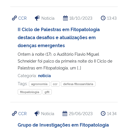
CCR
Notícia
18/10/2023
13:43
II Ciclo de Palestras em Fitopatologia
destaca desafios e atualizações em
doenças emergentes
Ontem à noite (17), o Auditório Flavio Miguel
Schneider foi palco da primeira noite do II Ciclo de
Palestras em Fitopatologia, um […]
Categoria:
notícia
Tags:
agronomia
ccr
defesa fitossanitária
fitopatologia
gfit
CCR
Notícia
29/06/2023
14:34
Grupo de Investigações em Fitopatologia