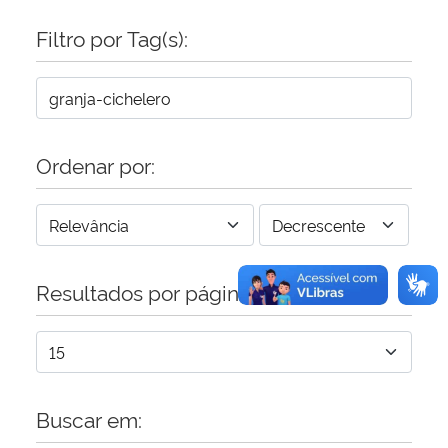
Filtro por Tag(s):
Secretaria-Geral
Secretaria de Governo
Gabinete de Segurança Institucional
Ordenar por:
Advocacia-Geral da União
Banco Central do Brasil
Resultados por página:
Planalto
Buscar em: