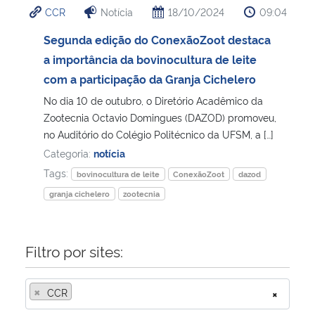
CCR
Notícia
18/10/2024
09:04
Ministério da Cidadania
Segunda edição do ConexãoZoot destaca
Ministério da Saúde
a importância da bovinocultura de leite
com a participação da Granja Cichelero
Ministério de Minas e Energia
No dia 10 de outubro, o Diretório Acadêmico da
Zootecnia Octavio Domingues (DAZOD) promoveu,
Ministério da Ciência, Tecnologia, Inovações e Comunicações
no Auditório do Colégio Politécnico da UFSM, a […]
Categoria:
notícia
Ministério do Meio Ambiente
Tags:
bovinocultura de leite
ConexãoZoot
dazod
granja cichelero
zootecnia
Ministério do Turismo
Ministério do Desenvolvimento Regional
Filtro por sites:
Controladoria-Geral da União
×
CCR
×
Ministério da Mulher, da Família e dos Direitos Humanos