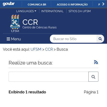
COMUNICA BR
ACESSO À INFORMAÇÃO
PARTI
Casa Civil
LANGUAGES
INTERNATIONAL
SÍTIOS DA UFSM
IR
PARA
CCR
Ministério da Justiça e Segurança Pública
O
Centro de Ciências Rurais
CONTEÚDO
Ministério da Defesa
Buscar no no Sítio
Busca
Busca:
Menu Principal do Sítio
Menu
Busc
Ministério das Relações Exteriores
Você está aqui:
UFSM
>
CCR
>
Busca
Ministério da Economia
Início do conteúdo
Realize uma busca:
Ministério da Infraestrutura
Ministério da Agricultura, Pecuária e Abastecimento
Exibindo 1 resultado
Página 1
Ministério da Educação