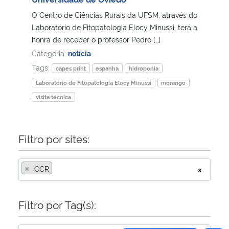
O Centro de Ciências Rurais da UFSM, através do
Secretaria-Geral
Laboratório de Fitopatologia Elocy Minussi, terá a
honra de receber o professor Pedro […]
Secretaria de Governo
Categoria:
notícia
Tags:
capes print
espanha
hidroponia
Gabinete de Segurança Institucional
Laboratório de Fitopatologia Elocy Minussi
morango
visita técnica
Advocacia-Geral da União
Banco Central do Brasil
Filtro por sites:
Planalto
×
CCR
×
Filtro por Tag(s):