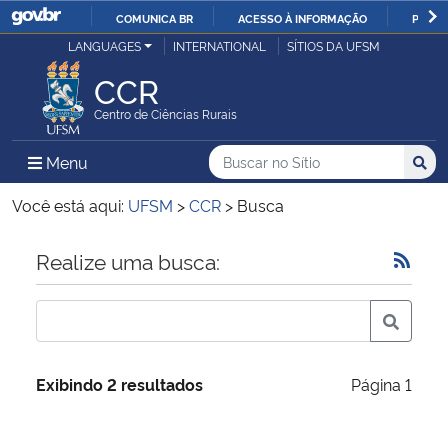
COMUNICA BR
ACESSO À INFORMAÇÃO
PARTI
Casa Civil
LANGUAGES
INTERNATIONAL
SÍTIOS DA UFSM
IR
PARA
CCR
Ministério da Justiça e Segurança Pública
O
Centro de Ciências Rurais
CONTEÚDO
Ministério da Defesa
Buscar no no Sítio
Busca
Busca:
Menu Principal do Sítio
Menu
Busc
Ministério das Relações Exteriores
Você está aqui:
UFSM
>
CCR
>
Busca
Ministério da Economia
Início do conteúdo
Realize uma busca:
Ministério da Infraestrutura
Ministério da Agricultura, Pecuária e Abastecimento
Exibindo 2 resultados
Página 1
Ministério da Educação