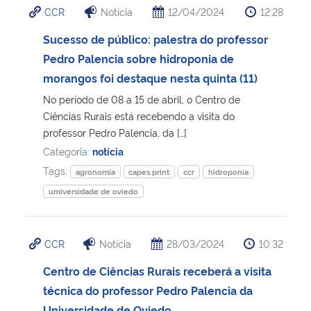
CCR
Notícia
12/04/2024
12:28
Ministério da Cidadania
Sucesso de público: palestra do professor
Ministério da Saúde
Pedro Palencia sobre hidroponia de
morangos foi destaque nesta quinta (11)
Ministério de Minas e Energia
No período de 08 a 15 de abril, o Centro de
Ciências Rurais está recebendo a visita do
Ministério da Ciência, Tecnologia, Inovações e Comunicações
professor Pedro Palencia, da […]
Categoria:
notícia
Ministério do Meio Ambiente
Tags:
agronomia
capes print
ccr
hidroponia
umiversidade de oviedo
Ministério do Turismo
Ministério do Desenvolvimento Regional
CCR
Notícia
28/03/2024
10:32
Centro de Ciências Rurais receberá a visita
Controladoria-Geral da União
técnica do professor Pedro Palencia da
Ministério da Mulher, da Família e dos Direitos Humanos
Universidade de Oviedo