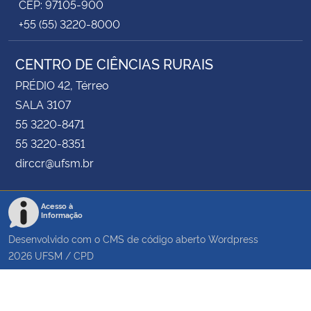
CEP: 97105-900
+55 (55) 3220-8000
CENTRO DE CIÊNCIAS RURAIS
PRÉDIO 42, Térreo
SALA 3107
55 3220-8471
55 3220-8351
dirccr@ufsm.br
Acesso à
Informação
Desenvolvido com o CMS de código aberto
Wordpress
2026
UFSM
/
CPD