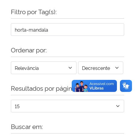
Filtro por Tag(s):
Secretaria-Geral
Secretaria de Governo
Gabinete de Segurança Institucional
Ordenar por:
Advocacia-Geral da União
Banco Central do Brasil
Resultados por página:
Planalto
Buscar em: