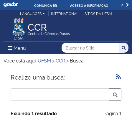
COMUNICA BR
ACESSO À INFORMAÇÃO
PARTI
Casa Civil
LANGUAGES
INTERNATIONAL
SÍTIOS DA UFSM
IR
PARA
CCR
Ministério da Justiça e Segurança Pública
O
Centro de Ciências Rurais
CONTEÚDO
Ministério da Defesa
Buscar no no Sítio
Busca
Busca:
Menu Principal do Sítio
Menu
Busc
Ministério das Relações Exteriores
Você está aqui:
UFSM
>
CCR
>
Busca
Ministério da Economia
Início do conteúdo
Realize uma busca:
Ministério da Infraestrutura
Ministério da Agricultura, Pecuária e Abastecimento
Exibindo 1 resultado
Página 1
Ministério da Educação