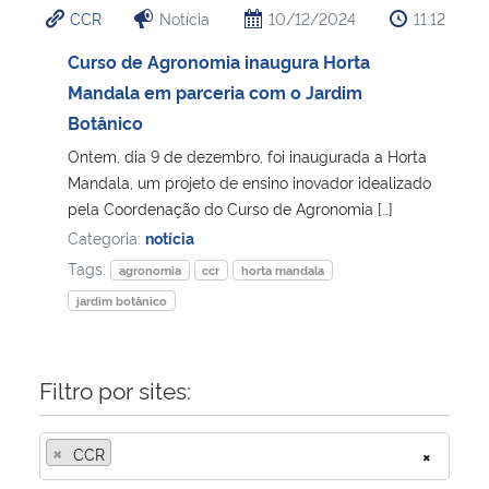
CCR
Notícia
10/12/2024
11:12
Ministério da Cidadania
Curso de Agronomia inaugura Horta
Ministério da Saúde
Mandala em parceria com o Jardim
Botânico
Ministério de Minas e Energia
Ontem, dia 9 de dezembro, foi inaugurada a Horta
Mandala, um projeto de ensino inovador idealizado
Ministério da Ciência, Tecnologia, Inovações e Comunicações
pela Coordenação do Curso de Agronomia […]
Categoria:
notícia
Ministério do Meio Ambiente
Tags:
agronomia
ccr
horta mandala
jardim botânico
Ministério do Turismo
Ministério do Desenvolvimento Regional
Filtro por sites:
Controladoria-Geral da União
×
CCR
×
Ministério da Mulher, da Família e dos Direitos Humanos