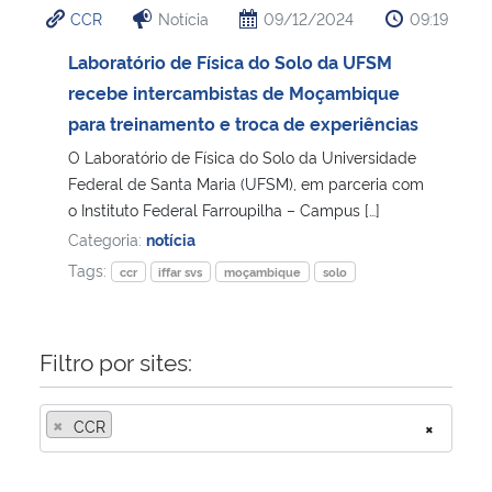
CCR
Notícia
09/12/2024
09:19
Ministério da Cidadania
Laboratório de Física do Solo da UFSM
Ministério da Saúde
recebe intercambistas de Moçambique
para treinamento e troca de experiências
Ministério de Minas e Energia
O Laboratório de Física do Solo da Universidade
Federal de Santa Maria (UFSM), em parceria com
Ministério da Ciência, Tecnologia, Inovações e Comunicações
o Instituto Federal Farroupilha – Campus […]
Categoria:
notícia
Ministério do Meio Ambiente
Tags:
ccr
iffar svs
moçambique
solo
Ministério do Turismo
Filtro por sites:
Ministério do Desenvolvimento Regional
×
CCR
×
Controladoria-Geral da União
Ministério da Mulher, da Família e dos Direitos Humanos