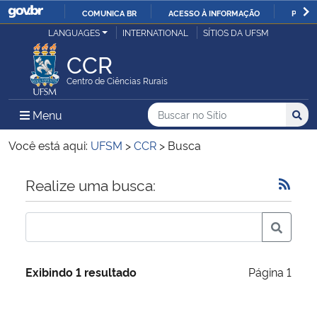
COMUNICA BR
ACESSO À INFORMAÇÃO
PARTI
Casa Civil
LANGUAGES
INTERNATIONAL
SÍTIOS DA UFSM
IR
PARA
CCR
Ministério da Justiça e Segurança Pública
O
Centro de Ciências Rurais
CONTEÚDO
Ministério da Defesa
Buscar no no Sítio
Busca
Busca:
Menu Principal do Sítio
Menu
Busc
Ministério das Relações Exteriores
Você está aqui:
UFSM
>
CCR
>
Busca
Ministério da Economia
Início do conteúdo
Realize uma busca:
Ministério da Infraestrutura
Ministério da Agricultura, Pecuária e Abastecimento
Exibindo 1 resultado
Página 1
Ministério da Educação