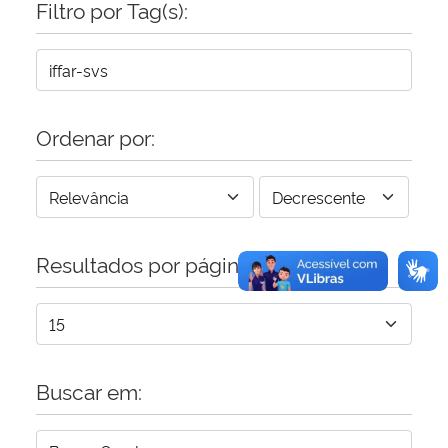
Filtro por Tag(s):
Secretaria-Geral
Secretaria de Governo
Ordenar por:
Gabinete de Segurança Institucional
Advocacia-Geral da União
Resultados por página:
Banco Central do Brasil
Planalto
Buscar em: