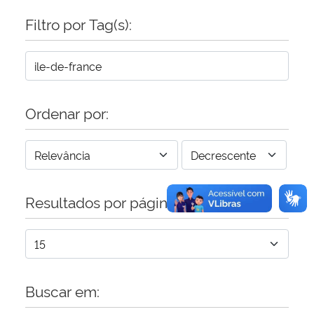
Filtro por Tag(s):
Secretaria-Geral
Secretaria de Governo
Gabinete de Segurança Institucional
Ordenar por:
Advocacia-Geral da União
Banco Central do Brasil
Resultados por página:
Planalto
Buscar em: