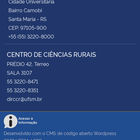
Cidade Universitária
Bairro Camobi
Santa Maria - RS
CEP: 97105-900
+55 (55) 3220-8000
CENTRO DE CIÊNCIAS RURAIS
PRÉDIO 42, Térreo
SALA 3107
55 3220-8471
55 3220-8351
dirccr@ufsm.br
Acesso à
Informação
Desenvolvido com o CMS de código aberto
Wordpress