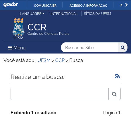
COMUNICA BR
ACESSO À INFORMAÇÃO
PARTI
Casa Civil
LANGUAGES
INTERNATIONAL
SÍTIOS DA UFSM
IR
PARA
CCR
Ministério da Justiça e Segurança Pública
O
Centro de Ciências Rurais
CONTEÚDO
Ministério da Defesa
Buscar no no Sítio
Busca
Busca:
Menu Principal do Sítio
Menu
Busc
Ministério das Relações Exteriores
Você está aqui:
UFSM
>
CCR
>
Busca
Ministério da Economia
Início do conteúdo
Realize uma busca:
Ministério da Infraestrutura
Ministério da Agricultura, Pecuária e Abastecimento
Exibindo 1 resultado
Página 1
Ministério da Educação