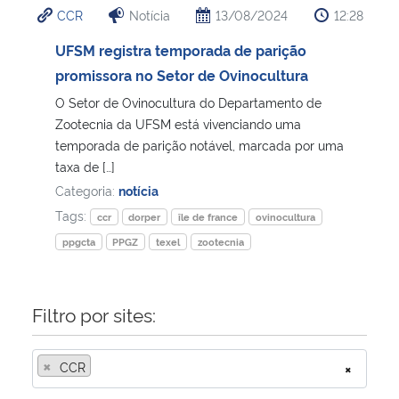
CCR
Notícia
13/08/2024
12:28
Ministério da Cidadania
UFSM registra temporada de parição
Ministério da Saúde
promissora no Setor de Ovinocultura
O Setor de Ovinocultura do Departamento de
Ministério de Minas e Energia
Zootecnia da UFSM está vivenciando uma
temporada de parição notável, marcada por uma
Ministério da Ciência, Tecnologia, Inovações e Comunicações
taxa de […]
Categoria:
notícia
Ministério do Meio Ambiente
Tags:
ccr
dorper
île de france
ovinocultura
ppgcta
PPGZ
texel
zootecnia
Ministério do Turismo
Ministério do Desenvolvimento Regional
Filtro por sites:
Controladoria-Geral da União
×
CCR
×
Ministério da Mulher, da Família e dos Direitos Humanos