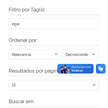
Filtro por Tag(s):
Secretaria-Geral
Secretaria de Governo
Gabinete de Segurança Institucional
Ordenar por:
Advocacia-Geral da União
Banco Central do Brasil
Resultados por página:
Planalto
Buscar em: