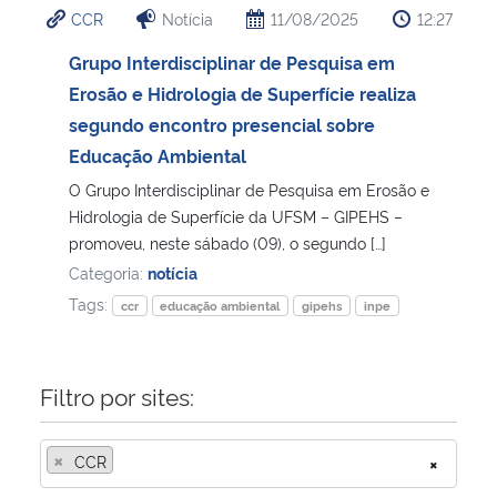
CCR
Notícia
11/08/2025
12:27
Ministério da Cidadania
Grupo Interdisciplinar de Pesquisa em
Ministério da Saúde
Erosão e Hidrologia de Superfície realiza
segundo encontro presencial sobre
Ministério de Minas e Energia
Educação Ambiental
O Grupo Interdisciplinar de Pesquisa em Erosão e
Ministério da Ciência, Tecnologia, Inovações e Comunicações
Hidrologia de Superfície da UFSM – GIPEHS –
promoveu, neste sábado (09), o segundo […]
Ministério do Meio Ambiente
Categoria:
notícia
Tags:
ccr
educação ambiental
gipehs
inpe
Ministério do Turismo
Ministério do Desenvolvimento Regional
Filtro por sites:
Controladoria-Geral da União
×
CCR
×
Ministério da Mulher, da Família e dos Direitos Humanos