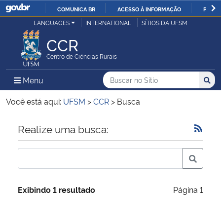
COMUNICA BR
ACESSO À INFORMAÇÃO
PARTI
Casa Civil
LANGUAGES
INTERNATIONAL
SÍTIOS DA UFSM
IR
PARA
CCR
Ministério da Justiça e Segurança Pública
O
Centro de Ciências Rurais
CONTEÚDO
Ministério da Defesa
Buscar no no Sítio
Busca
Busca:
Menu Principal do Sítio
Menu
Busc
Ministério das Relações Exteriores
Você está aqui:
UFSM
>
CCR
>
Busca
Ministério da Economia
Início do conteúdo
Realize uma busca:
Ministério da Infraestrutura
Ministério da Agricultura, Pecuária e Abastecimento
Exibindo 1 resultado
Página 1
Ministério da Educação