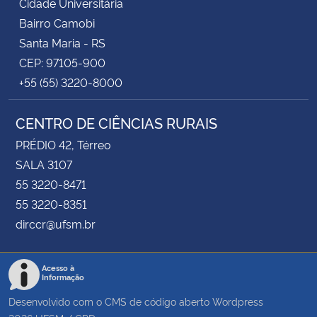
Cidade Universitária
Bairro Camobi
Santa Maria - RS
CEP: 97105-900
+55 (55) 3220-8000
CENTRO DE CIÊNCIAS RURAIS
PRÉDIO 42, Térreo
SALA 3107
55 3220-8471
55 3220-8351
dirccr@ufsm.br
Acesso à
Informação
Desenvolvido com o CMS de código aberto
Wordpress