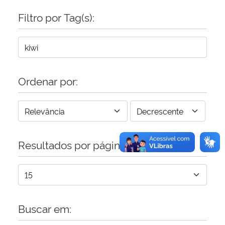
Filtro por Tag(s):
Secretaria-Geral
Secretaria de Governo
Gabinete de Segurança Institucional
Ordenar por:
Advocacia-Geral da União
Banco Central do Brasil
Resultados por página:
Planalto
Buscar em: