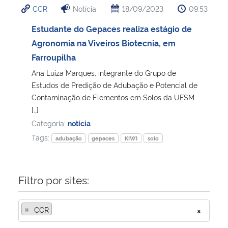
CCR
Notícia
18/09/2023
09:53
Ministério da Cidadania
Estudante do Gepaces realiza estágio de
Ministério da Saúde
Agronomia na Viveiros Biotecnia, em
Farroupilha
Ministério de Minas e Energia
Ana Luiza Marques, integrante do Grupo de
Estudos de Predição de Adubação e Potencial de
Ministério da Ciência, Tecnologia, Inovações e Comunicações
Contaminação de Elementos em Solos da UFSM
[…]
Ministério do Meio Ambiente
Categoria:
notícia
Tags:
adubação
gepaces
KIWI
solo
Ministério do Turismo
Ministério do Desenvolvimento Regional
Filtro por sites:
Controladoria-Geral da União
×
CCR
×
Ministério da Mulher, da Família e dos Direitos Humanos