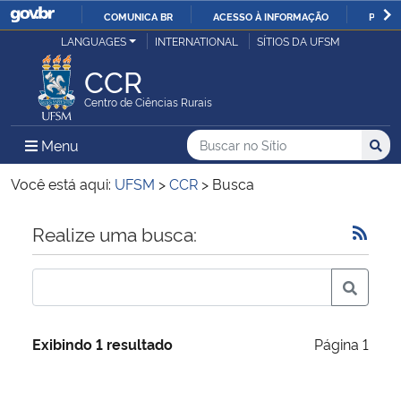
COMUNICA BR
ACESSO À INFORMAÇÃO
PARTI
Casa Civil
LANGUAGES
INTERNATIONAL
SÍTIOS DA UFSM
IR
PARA
CCR
Ministério da Justiça e Segurança Pública
O
Centro de Ciências Rurais
CONTEÚDO
Ministério da Defesa
Buscar no no Sítio
Busca
Busca:
Menu Principal do Sítio
Menu
Busc
Ministério das Relações Exteriores
Você está aqui:
UFSM
>
CCR
>
Busca
Ministério da Economia
Início do conteúdo
Realize uma busca:
Ministério da Infraestrutura
Ministério da Agricultura, Pecuária e Abastecimento
Exibindo 1 resultado
Página 1
Ministério da Educação