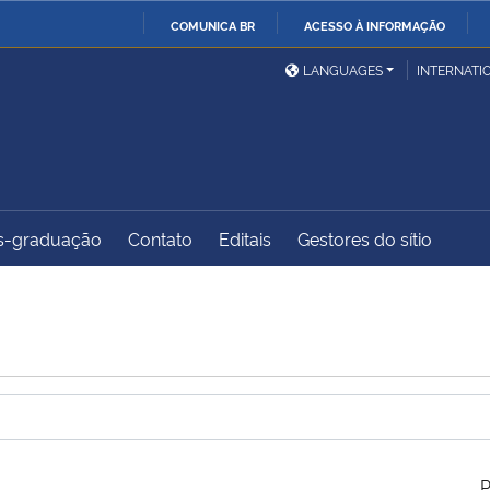
COMUNICA BR
ACESSO À INFORMAÇÃO
Ministério da Defesa
Ministério das Relações
Mini
IR
LANGUAGES
INTERNATI
Exteriores
PARA
O
Ministério da Cidadania
Ministério da Saúde
Mini
CONTEÚDO
s-graduação
Contato
Editais
Gestores do sítio
Ministério do
Controladoria-Geral da
Mini
Desenvolvimento Regional
União
Famí
Hum
Advocacia-Geral da União
Banco Central do Brasil
Plan
P