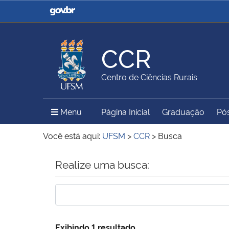
Casa Civil
Ministério da Justiça e
Segurança Pública
CCR
Ministério da Agricultura,
Ministério da Educação
Centro de Ciências Rurais
Pecuária e Abastecimento
Menu Principal do Sítio
Menu
Página Inicial
Graduação
Pó
Ministério do Meio Ambiente
Ministério do Turismo
Você está aqui:
UFSM
>
CCR
>
Busca
Início do conteúdo
Realize uma busca:
Secretaria de Governo
Gabinete de Segurança
Institucional
Exibindo 1 resultado