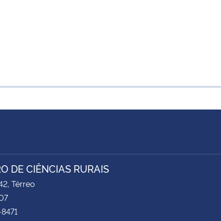
O DE CIÊNCIAS RURAIS
2, Térreo
07
-8471