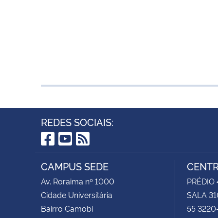
REDES SOCIAIS:
Facebook
YouTube
RSS
CAMPUS SEDE
CENTR
Av. Roraima nº 1000
PRÉDIO 4
Cidade Universitária
SALA 31
Bairro Camobi
55 3220