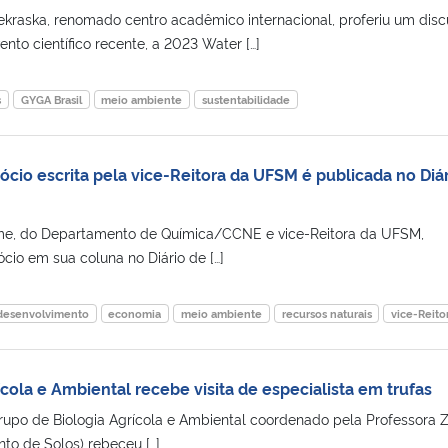
Nekraska, renomado centro acadêmico internacional, proferiu um disc
to científico recente, a 2023 Water […]
s
GYGA Brasil
meio ambiente
sustentabilidade
cio escrita pela vice-Reitora da UFSM é publicada no Diár
me, do Departamento de Química/CCNE e vice-Reitora da UFSM,
cio em sua coluna no Diário de […]
desenvolvimento
economia
meio ambiente
recursos naturais
vice-Reito
cola e Ambiental recebe visita de especialista em trufas
 Grupo de Biologia Agrícola e Ambiental coordenado pela Professora 
nto de Solos) rebeceu […]