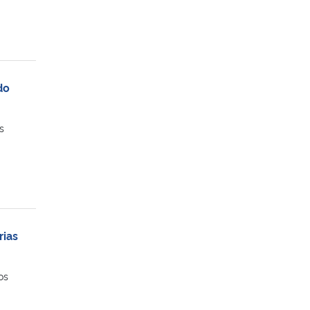
do
s
rias
os