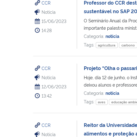
Professor do CCR dest
CCR
sustentável no SAP 2
Notícia
O Seminário Anual da Pro
15/06/2023
importante palestra minist
14:28
Categoria:
notícia
Tags:
agricultura
carbono
Projeto “Olha o passar
CCR
Notícia
Hoje, dia 12 de junho, o I
deixou alunos e professore
12/06/2023
Categoria:
notícia
13:42
Tags:
aves
educação ambi
Reitor da Universidad
CCR
alimentos e proteção 
Notícia