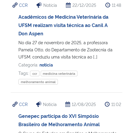
CCR
Notícia
22/12/2025
11:48
Ministério da Cidadania
Acadêmicos de Medicina Veterinária da
Ministério da Saúde
UFSM realizam visita técnica ao Canil A
Don Aspen
Ministério de Minas e Energia
No dia 27 de novembro de 2025, a professora
Pamela Otto, do Departamento de Zootecnia da
Ministério da Ciência, Tecnologia, Inovações e Comunicações
UFSM, conduziu uma visita técnica ao […]
Categoria:
notícia
Ministério do Meio Ambiente
Tags:
ccr
medicina veterinária
melhoramento animal
Ministério do Turismo
Ministério do Desenvolvimento Regional
CCR
Notícia
12/08/2025
11:02
Genepec participa do XVI Simpósio
Controladoria-Geral da União
Brasileiro de Melhoramento Animal
Ministério da Mulher, da Família e dos Direitos Humanos