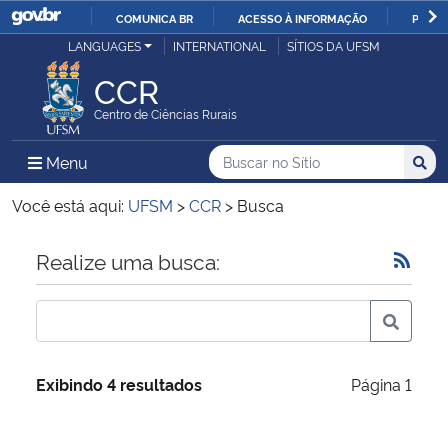
COMUNICA BR
ACESSO À INFORMAÇÃO
PARTI
Casa Civil
LANGUAGES
INTERNATIONAL
SÍTIOS DA UFSM
IR
PARA
CCR
Ministério da Justiça e Segurança Pública
O
Centro de Ciências Rurais
CONTEÚDO
Ministério da Defesa
Buscar no no Sítio
Busca
Busca:
Menu Principal do Sítio
Menu
Busc
Ministério das Relações Exteriores
Você está aqui:
UFSM
>
CCR
>
Busca
Ministério da Economia
Início do conteúdo
Realize uma busca:
Ministério da Infraestrutura
Ministério da Agricultura, Pecuária e Abastecimento
Exibindo 4 resultados
Página 1
Ministério da Educação