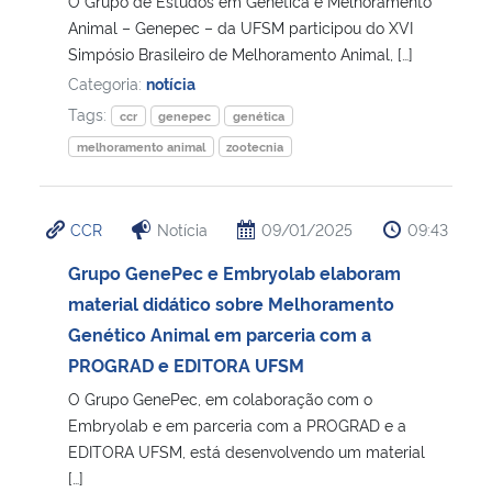
O Grupo de Estudos em Genética e Melhoramento
Animal – Genepec – da UFSM participou do XVI
Secretaria-Geral
Simpósio Brasileiro de Melhoramento Animal, […]
Categoria:
notícia
Secretaria de Governo
Tags:
ccr
genepec
genética
melhoramento animal
zootecnia
Gabinete de Segurança Institucional
Advocacia-Geral da União
CCR
Notícia
09/01/2025
09:43
Grupo GenePec e Embryolab elaboram
Banco Central do Brasil
material didático sobre Melhoramento
Genético Animal em parceria com a
Planalto
PROGRAD e EDITORA UFSM
O Grupo GenePec, em colaboração com o
Embryolab e em parceria com a PROGRAD e a
EDITORA UFSM, está desenvolvendo um material
[…]