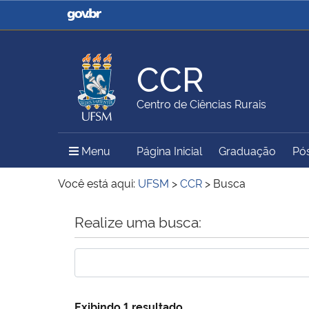
Casa Civil
Ministério da Justiça e
Segurança Pública
CCR
Ministério da Agricultura,
Ministério da Educação
Centro de Ciências Rurais
Pecuária e Abastecimento
Menu Principal do Sítio
Menu
Página Inicial
Graduação
Pó
Ministério do Meio Ambiente
Ministério do Turismo
Você está aqui:
UFSM
>
CCR
>
Busca
Início do conteúdo
Realize uma busca:
Secretaria de Governo
Gabinete de Segurança
Institucional
Exibindo 1 resultado