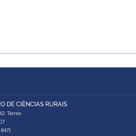
O DE CIÊNCIAS RURAIS
2, Térreo
07
-8471