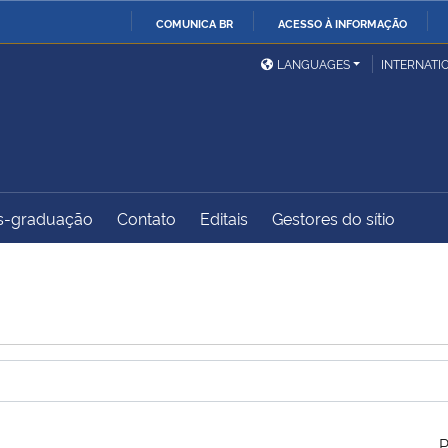
COMUNICA BR
ACESSO À INFORMAÇÃO
Ministério da Defesa
Ministério das Relações
Mini
IR
LANGUAGES
INTERNATI
Exteriores
PARA
O
Ministério da Cidadania
Ministério da Saúde
Mini
CONTEÚDO
s-graduação
Contato
Editais
Gestores do sítio
Ministério do
Controladoria-Geral da
Mini
Desenvolvimento Regional
União
Famí
Hum
Advocacia-Geral da União
Banco Central do Brasil
Plan
P