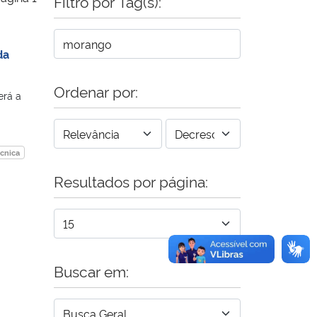
Filtro por Tag(s):
da
Ordenar por:
erá a
écnica
Resultados por página:
Buscar em: