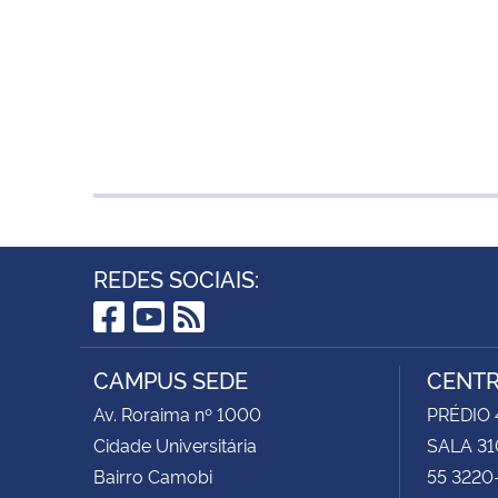
REDES SOCIAIS:
Facebook
YouTube
RSS
CAMPUS SEDE
CENTR
Av. Roraima nº 1000
PRÉDIO 4
Cidade Universitária
SALA 31
Bairro Camobi
55 3220