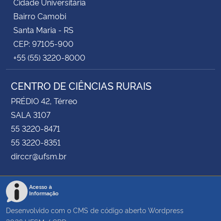
Cidade Universitária
Bairro Camobi
Santa Maria - RS
CEP: 97105-900
+55 (55) 3220-8000
CENTRO DE CIÊNCIAS RURAIS
PRÉDIO 42, Térreo
SALA 3107
55 3220-8471
55 3220-8351
dirccr@ufsm.br
Acesso à
Informação
Desenvolvido com o CMS de código aberto
Wordpress