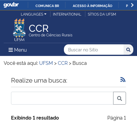
COMUNICA BR
ACESSO À INFORMAÇÃO
PARTI
Casa Civil
LANGUAGES
INTERNATIONAL
SÍTIOS DA UFSM
IR
PARA
CCR
Ministério da Justiça e Segurança Pública
O
Centro de Ciências Rurais
CONTEÚDO
Ministério da Defesa
Buscar no no Sítio
Busca
Busca:
Menu Principal do Sítio
Menu
Busc
Ministério das Relações Exteriores
Você está aqui:
UFSM
>
CCR
>
Busca
Ministério da Economia
Início do conteúdo
Realize uma busca:
Ministério da Infraestrutura
Ministério da Agricultura, Pecuária e Abastecimento
Exibindo 1 resultado
Página 1
Ministério da Educação