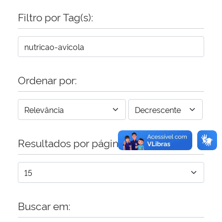
Filtro por Tag(s):
Secretaria-Geral
Secretaria de Governo
Gabinete de Segurança Institucional
Ordenar por:
Advocacia-Geral da União
Banco Central do Brasil
Resultados por página:
Planalto
Buscar em: