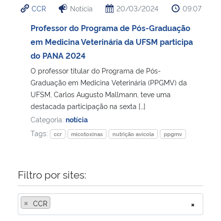
CCR
Notícia
20/03/2024
09:07
Ministério da Cidadania
Professor do Programa de Pós-Graduação
Ministério da Saúde
em Medicina Veterinária da UFSM participa
do PANA 2024
Ministério de Minas e Energia
O professor titular do Programa de Pós-
Graduação em Medicina Veterinária (PPGMV) da
Ministério da Ciência, Tecnologia, Inovações e Comunicações
UFSM, Carlos Augusto Mallmann, teve uma
destacada participação na sexta […]
Ministério do Meio Ambiente
Categoria:
notícia
Tags:
ccr
micotoxinas
nutrição avícola
ppgmv
Ministério do Turismo
Ministério do Desenvolvimento Regional
Filtro por sites:
Controladoria-Geral da União
×
CCR
×
Ministério da Mulher, da Família e dos Direitos Humanos