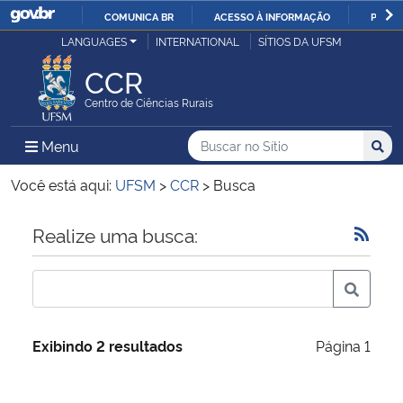
COMUNICA BR
ACESSO À INFORMAÇÃO
PARTI
Casa Civil
LANGUAGES
INTERNATIONAL
SÍTIOS DA UFSM
IR
PARA
CCR
Ministério da Justiça e Segurança Pública
O
Centro de Ciências Rurais
CONTEÚDO
Ministério da Defesa
Buscar no no Sítio
Busca
Busca:
Menu Principal do Sítio
Menu
Busc
Ministério das Relações Exteriores
Você está aqui:
UFSM
>
CCR
>
Busca
Ministério da Economia
Início do conteúdo
Realize uma busca:
Ministério da Infraestrutura
Ministério da Agricultura, Pecuária e Abastecimento
Exibindo 2 resultados
Página 1
Ministério da Educação