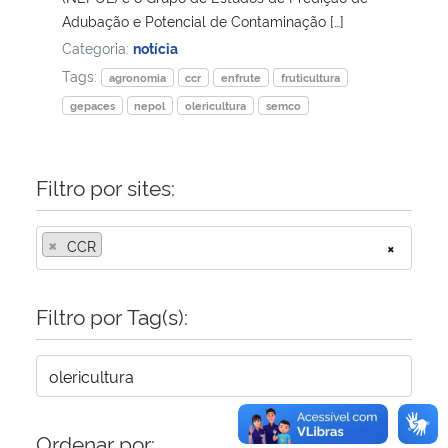
Adubação e Potencial de Contaminação […]
Secretaria-Geral
Categoria:
notícia
Tags:
agronomia
ccr
enfrute
fruticultura
Secretaria de Governo
gepaces
nepol
olericultura
semco
Gabinete de Segurança Institucional
Filtro por sites:
Advocacia-Geral da União
×
CCR
×
Banco Central do Brasil
Filtro por Tag(s):
Planalto
Ordenar por: