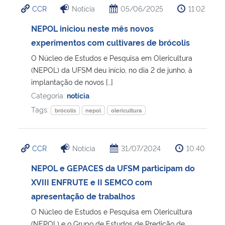
CCR
Notícia
05/06/2025
11:02
Ministério da Cidadania
NEPOL iniciou neste mês novos
Ministério da Saúde
experimentos com cultivares de brócolis
O Núcleo de Estudos e Pesquisa em Olericultura
Ministério de Minas e Energia
(NEPOL) da UFSM deu início, no dia 2 de junho, à
implantação de novos […]
Ministério da Ciência, Tecnologia, Inovações e Comunicações
Categoria:
notícia
Tags:
brócolis
nepol
olericultura
Ministério do Meio Ambiente
Ministério do Turismo
CCR
Notícia
31/07/2024
10:40
NEPOL e GEPACES da UFSM participam do
Ministério do Desenvolvimento Regional
XVIII ENFRUTE e II SEMCO com
apresentação de trabalhos
Controladoria-Geral da União
O Núcleo de Estudos e Pesquisa em Olericultura
Ministério da Mulher, da Família e dos Direitos Humanos
(NEPOL) e o Grupo de Estudos de Predição de