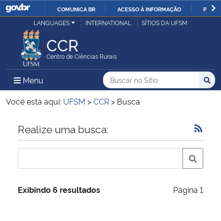
COMUNICA BR
ACESSO À INFORMAÇÃO
PARTI
Casa Civil
LANGUAGES
INTERNATIONAL
SÍTIOS DA UFSM
IR
PARA
CCR
Ministério da Justiça e Segurança Pública
O
Centro de Ciências Rurais
CONTEÚDO
Ministério da Defesa
Buscar no no Sítio
Busca
Busca:
Menu Principal do Sítio
Menu
Busc
Ministério das Relações Exteriores
Você está aqui:
UFSM
>
CCR
>
Busca
Ministério da Economia
Início do conteúdo
Realize uma busca:
Ministério da Infraestrutura
Ministério da Agricultura, Pecuária e Abastecimento
Exibindo 6 resultados
Página 1
Ministério da Educação