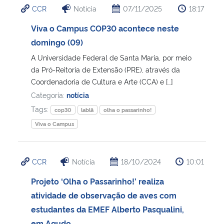
CCR
Notícia
07/11/2025
18:17
Ministério da Cidadania
Viva o Campus COP30 acontece neste
Ministério da Saúde
domingo (09)
A Universidade Federal de Santa Maria, por meio
Ministério de Minas e Energia
da Pró-Reitoria de Extensão (PRE), através da
Coordenadoria de Cultura e Arte (CCA) e […]
Ministério da Ciência, Tecnologia, Inovações e Comunicações
Categoria:
notícia
Tags:
cop30
lablã
olha o passarinho!
Ministério do Meio Ambiente
Viva o Campus
Ministério do Turismo
CCR
Notícia
18/10/2024
10:01
Ministério do Desenvolvimento Regional
Projeto ‘Olha o Passarinho!’ realiza
atividade de observação de aves com
Controladoria-Geral da União
estudantes da EMEF Alberto Pasqualini,
Ministério da Mulher, da Família e dos Direitos Humanos
em Agudo