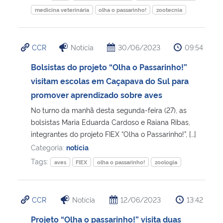
medicina veterinária
olha o passarinho!
zootecnia
CCR
Notícia
30/06/2023
09:54
Bolsistas do projeto “Olha o Passarinho!”
visitam escolas em Caçapava do Sul para
promover aprendizado sobre aves
No turno da manhã desta segunda-feira (27), as
bolsistas Maria Eduarda Cardoso e Raiana Ribas,
integrantes do projeto FIEX “Olha o Passarinho!”, […]
Categoria:
notícia
Tags:
aves
FIEX
olha o passarinho!
zoologia
CCR
Notícia
12/06/2023
13:42
Projeto “Olha o passarinho!” visita duas