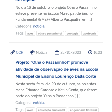
No dia 16 de outubro, o projeto Olha o Passarinho!
Secretaria-Geral
esteve presente na Escola Municipal de Ensino
Fundamental (EMEF) Alberto Pasqualini, em […]
Secretaria de Governo
Categoria:
notícia
Tags:
aves
olha o passarinho!
zoologia
zootecnia
Gabinete de Segurança Institucional
Advocacia-Geral da União
CCR
Notícia
25/10/2023
16:23
Projeto “Olha o Passarinho!” promove
Banco Central do Brasil
atividade de observação de aves na Escola
Municipal de Ensino Lourenço Dalla Corte
Planalto
Nesta sexta-feira, dia 20 de outubro, as bolsistas
Maria Eduarda Cardoso e Ketlin Centa, que fazem
parte do projeto “Olha o Passarinho!”, […]
Categoria:
notícia
Tags:
aves
educação ambiental
engenharia florestal