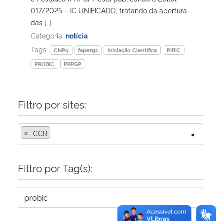
017/2025 – IC UNIFICADO, tratando da abertura
das […]
Secretaria-Geral
Categoria:
notícia
Tags:
Secretaria de Governo
CNPq
fapergs
Iniciação Científica
PIBIC
PROBIC
PRPGP
Gabinete de Segurança Institucional
Filtro por sites:
Advocacia-Geral da União
Banco Central do Brasil
×
CCR
×
Planalto
Filtro por Tag(s):