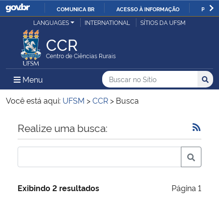
COMUNICA BR
ACESSO À INFORMAÇÃO
PARTI
Casa Civil
LANGUAGES
INTERNATIONAL
SÍTIOS DA UFSM
IR
PARA
CCR
Ministério da Justiça e Segurança Pública
O
Centro de Ciências Rurais
CONTEÚDO
Ministério da Defesa
Buscar no no Sítio
Busca
Busca:
Menu Principal do Sítio
Menu
Busc
Ministério das Relações Exteriores
Você está aqui:
UFSM
>
CCR
>
Busca
Ministério da Economia
Início do conteúdo
Realize uma busca:
Ministério da Infraestrutura
Ministério da Agricultura, Pecuária e Abastecimento
Exibindo 2 resultados
Página 1
Ministério da Educação