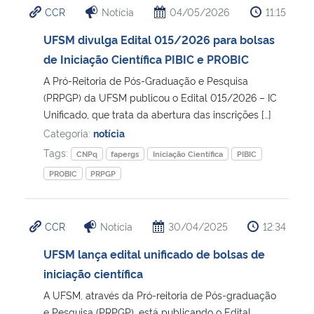
CCR
Notícia
04/05/2026
11:15
Ministério da Cidadania
UFSM divulga Edital 015/2026 para bolsas
Ministério da Saúde
de Iniciação Científica PIBIC e PROBIC
A Pró-Reitoria de Pós-Graduação e Pesquisa
Ministério de Minas e Energia
(PRPGP) da UFSM publicou o Edital 015/2026 – IC
Unificado, que trata da abertura das inscrições […]
Ministério da Ciência, Tecnologia, Inovações e Comunicações
Categoria:
notícia
Tags:
CNPq
fapergs
Iniciação Científica
PIBIC
Ministério do Meio Ambiente
PROBIC
PRPGP
Ministério do Turismo
CCR
Notícia
30/04/2025
12:34
Ministério do Desenvolvimento Regional
UFSM lança edital unificado de bolsas de
iniciação científica
Controladoria-Geral da União
A UFSM, através da Pró-reitoria de Pós-graduação
Ministério da Mulher, da Família e dos Direitos Humanos
e Pesquisa (PRPGP), está publicando o Edital