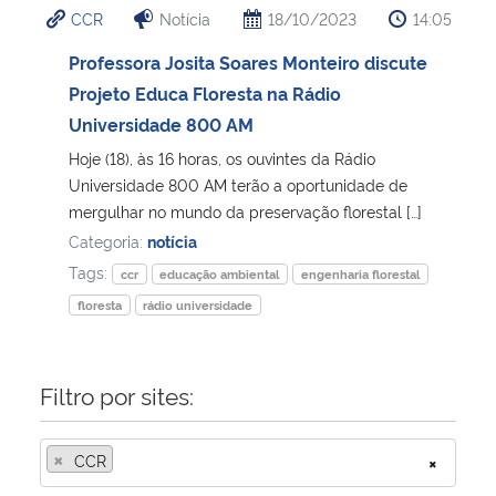
CCR
Notícia
18/10/2023
14:05
Ministério da Cidadania
Professora Josita Soares Monteiro discute
Ministério da Saúde
Projeto Educa Floresta na Rádio
Universidade 800 AM
Ministério de Minas e Energia
Hoje (18), às 16 horas, os ouvintes da Rádio
Universidade 800 AM terão a oportunidade de
Ministério da Ciência, Tecnologia, Inovações e Comunicações
mergulhar no mundo da preservação florestal […]
Categoria:
notícia
Ministério do Meio Ambiente
Tags:
ccr
educação ambiental
engenharia florestal
floresta
rádio universidade
Ministério do Turismo
Ministério do Desenvolvimento Regional
Filtro por sites:
Controladoria-Geral da União
×
CCR
×
Ministério da Mulher, da Família e dos Direitos Humanos