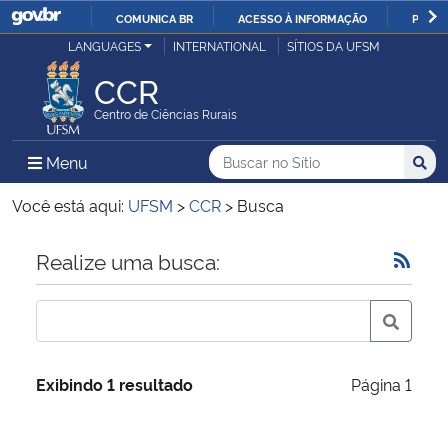
COMUNICA BR
ACESSO À INFORMAÇÃO
PARTI
Casa Civil
LANGUAGES
INTERNATIONAL
SÍTIOS DA UFSM
IR
PARA
CCR
Ministério da Justiça e Segurança Pública
O
Centro de Ciências Rurais
CONTEÚDO
Ministério da Defesa
Buscar no no Sítio
Busca
Busca:
Menu Principal do Sítio
Menu
Busc
Ministério das Relações Exteriores
Você está aqui:
UFSM
>
CCR
>
Busca
Ministério da Economia
Início do conteúdo
Realize uma busca:
Ministério da Infraestrutura
Ministério da Agricultura, Pecuária e Abastecimento
Exibindo 1 resultado
Página 1
Ministério da Educação