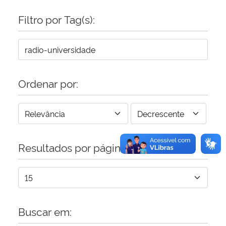
Filtro por Tag(s):
Secretaria-Geral
Secretaria de Governo
Gabinete de Segurança Institucional
Ordenar por:
Advocacia-Geral da União
Banco Central do Brasil
Resultados por página:
Planalto
Buscar em: