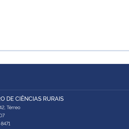
O DE CIÊNCIAS RURAIS
2, Térreo
07
-8471