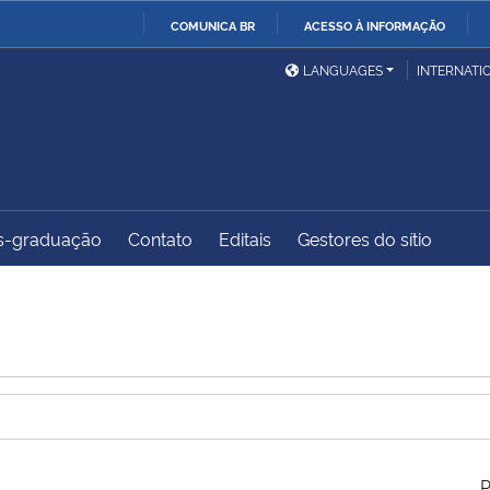
COMUNICA BR
ACESSO À INFORMAÇÃO
Ministério da Defesa
Ministério das Relações
Mini
IR
LANGUAGES
INTERNATI
Exteriores
PARA
O
Ministério da Cidadania
Ministério da Saúde
Mini
CONTEÚDO
s-graduação
Contato
Editais
Gestores do sítio
Ministério do
Controladoria-Geral da
Mini
Desenvolvimento Regional
União
Famí
Hum
Advocacia-Geral da União
Banco Central do Brasil
Plan
P