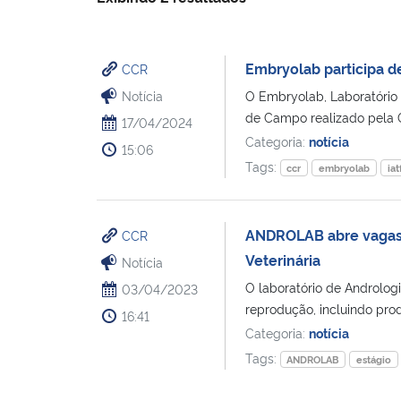
Embryolab participa d
CCR
Notícia
O Embryolab, Laboratório
de Campo realizado pela G
17/04/2024
Categoria:
notícia
15:06
Tags:
ccr
embryolab
iat
ANDROLAB abre vagas 
CCR
Veterinária
Notícia
O laboratório de Androlo
03/04/2023
reprodução, incluindo prod
16:41
Categoria:
notícia
Tags:
ANDROLAB
estágio