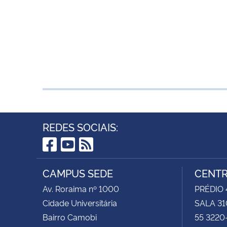
REDES SOCIAIS:
Facebook
YouTube
RSS
CAMPUS SEDE
CENTR
Av. Roraima nº 1000
PRÉDIO 4
Cidade Universitária
SALA 31
Bairro Camobi
55 3220