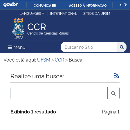
COMUNICA BR
ACESSO À INFORMAÇÃO
PARTI
Casa Civil
LANGUAGES
INTERNATIONAL
SÍTIOS DA UFSM
IR
PARA
CCR
Ministério da Justiça e Segurança Pública
O
Centro de Ciências Rurais
CONTEÚDO
Ministério da Defesa
Buscar no no Sítio
Busca
Busca:
Menu Principal do Sítio
Menu
Busc
Ministério das Relações Exteriores
Você está aqui:
UFSM
>
CCR
>
Busca
Ministério da Economia
Início do conteúdo
Realize uma busca:
Ministério da Infraestrutura
Ministério da Agricultura, Pecuária e Abastecimento
Exibindo 1 resultado
Página 1
Ministério da Educação