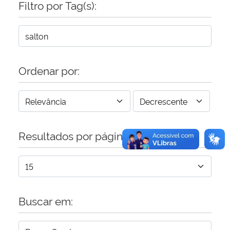
Filtro por Tag(s):
Secretaria-Geral
Secretaria de Governo
Ordenar por:
Gabinete de Segurança Institucional
Advocacia-Geral da União
Resultados por página:
Banco Central do Brasil
Planalto
Buscar em: