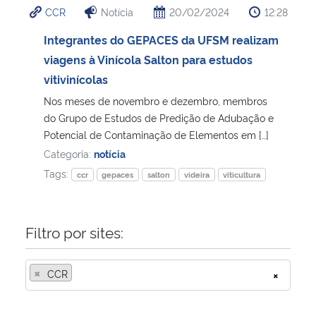
CCR
Notícia
20/02/2024
12:28
Ministério da Cidadania
Integrantes do GEPACES da UFSM realizam
Ministério da Saúde
viagens à Vinícola Salton para estudos
vitivinícolas
Ministério de Minas e Energia
Nos meses de novembro e dezembro, membros
do Grupo de Estudos de Predição de Adubação e
Ministério da Ciência, Tecnologia, Inovações e Comunicações
Potencial de Contaminação de Elementos em […]
Categoria:
notícia
Ministério do Meio Ambiente
Tags:
ccr
gepaces
salton
videira
viticultura
Ministério do Turismo
Filtro por sites:
Ministério do Desenvolvimento Regional
×
CCR
×
Controladoria-Geral da União
Ministério da Mulher, da Família e dos Direitos Humanos