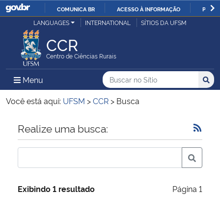
COMUNICA BR
ACESSO À INFORMAÇÃO
PARTI
Casa Civil
LANGUAGES
INTERNATIONAL
SÍTIOS DA UFSM
IR
PARA
CCR
Ministério da Justiça e Segurança Pública
O
Centro de Ciências Rurais
CONTEÚDO
Ministério da Defesa
Buscar no no Sítio
Busca
Busca:
Menu Principal do Sítio
Menu
Busc
Ministério das Relações Exteriores
Você está aqui:
UFSM
>
CCR
>
Busca
Ministério da Economia
Início do conteúdo
Realize uma busca:
Ministério da Infraestrutura
Ministério da Agricultura, Pecuária e Abastecimento
Exibindo 1 resultado
Página 1
Ministério da Educação