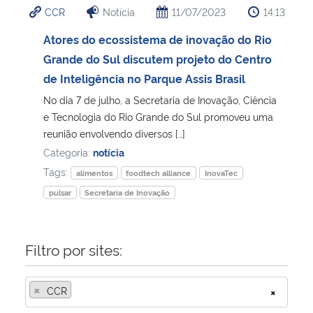
CCR
Notícia
11/07/2023
14:13
Ministério da Cidadania
Atores do ecossistema de inovação do Rio
Ministério da Saúde
Grande do Sul discutem projeto do Centro
de Inteligência no Parque Assis Brasil
Ministério de Minas e Energia
No dia 7 de julho, a Secretaria de Inovação, Ciência
e Tecnologia do Rio Grande do Sul promoveu uma
Ministério da Ciência, Tecnologia, Inovações e Comunicações
reunião envolvendo diversos […]
Categoria:
notícia
Ministério do Meio Ambiente
Tags:
alimentos
foodtech alliance
InovaTec
pulsar
Secretaria de Inovação
Ministério do Turismo
Ministério do Desenvolvimento Regional
Filtro por sites:
Controladoria-Geral da União
×
CCR
×
Ministério da Mulher, da Família e dos Direitos Humanos