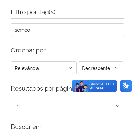
Filtro por Tag(s):
Secretaria-Geral
Secretaria de Governo
Gabinete de Segurança Institucional
Ordenar por:
Advocacia-Geral da União
Banco Central do Brasil
Resultados por página:
Planalto
Buscar em: