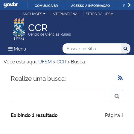
COMUNICA BR
ACESSO À INFORMAÇÃO
PARTI
Casa Civil
LANGUAGES
INTERNATIONAL
SÍTIOS DA UFSM
IR
PARA
CCR
Ministério da Justiça e Segurança Pública
O
Centro de Ciências Rurais
CONTEÚDO
Ministério da Defesa
Buscar no no Sítio
Busca
Busca:
Menu Principal do Sítio
Menu
Busc
Ministério das Relações Exteriores
Você está aqui:
UFSM
>
CCR
>
Busca
Ministério da Economia
Início do conteúdo
Realize uma busca:
Ministério da Infraestrutura
Ministério da Agricultura, Pecuária e Abastecimento
Exibindo 1 resultado
Página 1
Ministério da Educação