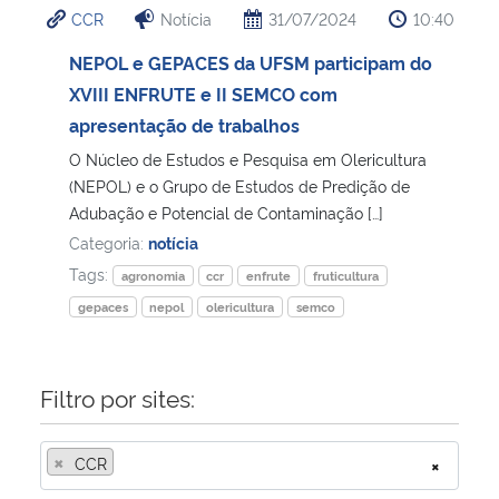
CCR
Notícia
31/07/2024
10:40
Ministério da Cidadania
NEPOL e GEPACES da UFSM participam do
Ministério da Saúde
XVIII ENFRUTE e II SEMCO com
apresentação de trabalhos
Ministério de Minas e Energia
O Núcleo de Estudos e Pesquisa em Olericultura
(NEPOL) e o Grupo de Estudos de Predição de
Ministério da Ciência, Tecnologia, Inovações e Comunicações
Adubação e Potencial de Contaminação […]
Categoria:
notícia
Ministério do Meio Ambiente
Tags:
agronomia
ccr
enfrute
fruticultura
gepaces
nepol
olericultura
semco
Ministério do Turismo
Ministério do Desenvolvimento Regional
Filtro por sites:
Controladoria-Geral da União
×
CCR
×
Ministério da Mulher, da Família e dos Direitos Humanos