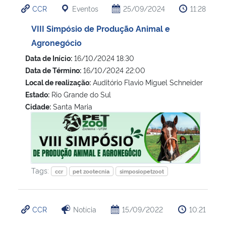
CCR
Eventos
25/09/2024
11:28
Ministério da Cidadania
VIII Simpósio de Produção Animal e
Ministério da Saúde
Agronegócio
Data de Início:
16/10/2024 18:30
Ministério de Minas e Energia
Data de Término:
16/10/2024 22:00
Local de realização:
Auditório Flavio Miguel Schneider
Ministério da Ciência, Tecnologia, Inovações e Comunicações
Estado:
Rio Grande do Sul
Cidade:
Santa Maria
Ministério do Meio Ambiente
VIII Simpósio de Produção Animal e Agronegócio
Ministério do Turismo
Ministério do Desenvolvimento Regional
Tags:
ccr
pet zootecnia
simposiopetzoot
Controladoria-Geral da União
CCR
Notícia
15/09/2022
10:21
Ministério da Mulher, da Família e dos Direitos Humanos