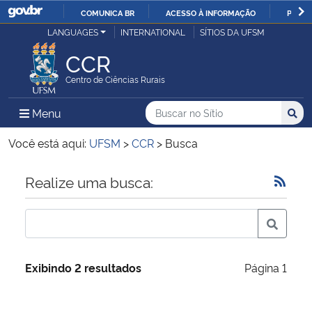
COMUNICA BR
ACESSO À INFORMAÇÃO
PARTI
Casa Civil
LANGUAGES
INTERNATIONAL
SÍTIOS DA UFSM
IR
PARA
CCR
Ministério da Justiça e Segurança Pública
O
Centro de Ciências Rurais
CONTEÚDO
Ministério da Defesa
Buscar no no Sítio
Busca
Busca:
Menu Principal do Sítio
Menu
Busc
Ministério das Relações Exteriores
Você está aqui:
UFSM
>
CCR
>
Busca
Ministério da Economia
Início do conteúdo
Realize uma busca:
Ministério da Infraestrutura
Ministério da Agricultura, Pecuária e Abastecimento
Exibindo 2 resultados
Página 1
Ministério da Educação