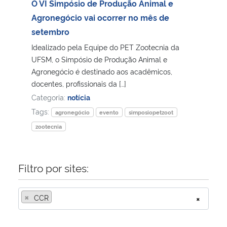
O VI Simpósio de Produção Animal e
Agronegócio vai ocorrer no mês de
Secretaria-Geral
setembro
Idealizado pela Equipe do PET Zootecnia da
Secretaria de Governo
UFSM, o Simpósio de Produção Animal e
Agronegócio é destinado aos acadêmicos,
Gabinete de Segurança Institucional
docentes, profissionais da […]
Categoria:
notícia
Advocacia-Geral da União
Tags:
agronegócio
evento
simposiopetzoot
zootecnia
Banco Central do Brasil
Planalto
Filtro por sites:
×
CCR
×