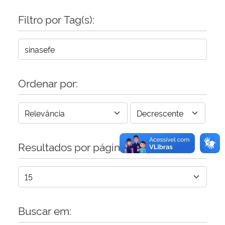
Filtro por Tag(s):
Secretaria-Geral
Secretaria de Governo
Gabinete de Segurança Institucional
Ordenar por:
Advocacia-Geral da União
Banco Central do Brasil
Resultados por página:
Planalto
Buscar em: