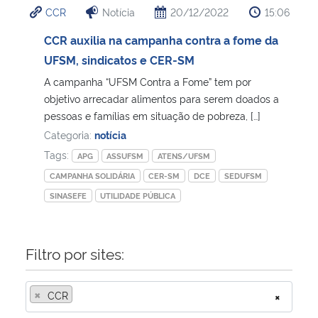
CCR
Notícia
20/12/2022
15:06
Ministério da Cidadania
CCR auxilia na campanha contra a fome da
Ministério da Saúde
UFSM, sindicatos e CER-SM
A campanha “UFSM Contra a Fome” tem por
Ministério de Minas e Energia
objetivo arrecadar alimentos para serem doados a
pessoas e famílias em situação de pobreza, […]
Ministério da Ciência, Tecnologia, Inovações e Comunicações
Categoria:
notícia
Tags:
APG
ASSUFSM
ATENS/UFSM
Ministério do Meio Ambiente
CAMPANHA SOLIDÁRIA
CER-SM
DCE
SEDUFSM
SINASEFE
UTILIDADE PÚBLICA
Ministério do Turismo
Ministério do Desenvolvimento Regional
Filtro por sites:
Controladoria-Geral da União
×
CCR
×
Ministério da Mulher, da Família e dos Direitos Humanos