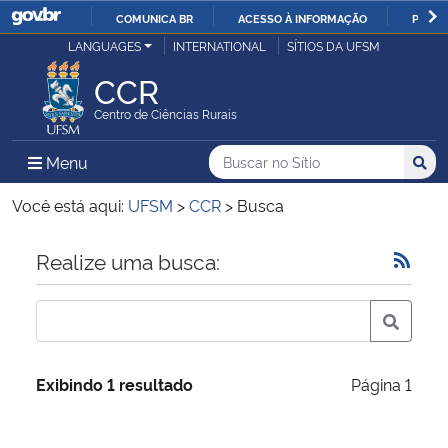
COMUNICA BR
ACESSO À INFORMAÇÃO
PARTI
Casa Civil
LANGUAGES
INTERNATIONAL
SÍTIOS DA UFSM
IR
PARA
CCR
Ministério da Justiça e Segurança Pública
O
Centro de Ciências Rurais
CONTEÚDO
Ministério da Defesa
Buscar no no Sítio
Busca
Busca:
Menu Principal do Sítio
Menu
Busc
Ministério das Relações Exteriores
Você está aqui:
UFSM
>
CCR
>
Busca
Ministério da Economia
Início do conteúdo
Realize uma busca:
Ministério da Infraestrutura
Ministério da Agricultura, Pecuária e Abastecimento
Exibindo 1 resultado
Página 1
Ministério da Educação