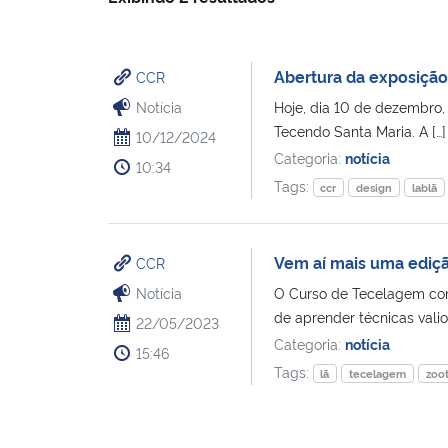
Abertura da exposição
CCR
Notícia
Hoje, dia 10 de dezembro,
Tecendo Santa Maria. A […]
10/12/2024
Categoria:
notícia
10:34
Tags:
ccr
design
lablã
Vem aí mais uma ediç
CCR
Notícia
O Curso de Tecelagem com 
de aprender técnicas valios
22/05/2023
Categoria:
notícia
15:46
Tags:
lã
tecelagem
zoo