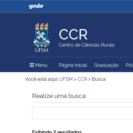
Casa Civil
Ministério da Justiça e
Segurança Pública
CCR
Ministério da Agricultura,
Ministério da Educação
Centro de Ciências Rurais
Pecuária e Abastecimento
Menu Principal do Sítio
Menu
Página Inicial
Graduação
Pó
Ministério do Meio Ambiente
Ministério do Turismo
Você está aqui:
UFSM
>
CCR
>
Busca
Início do conteúdo
Realize uma busca:
Secretaria de Governo
Gabinete de Segurança
Institucional
Exibindo 2 resultados