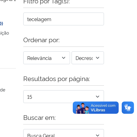
Filtro por Tag(s):
0)
sição
Ordenar por:
Resultados por página:
ade
Buscar em: