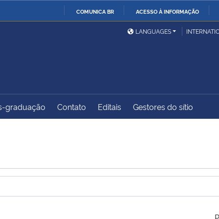
COMUNICA BR
ACESSO À INFORMAÇÃO
Ministério da Defesa
Ministério das Relações
Mini
IR
LANGUAGES
INTERNATI
Exteriores
PARA
O
Ministério da Cidadania
Ministério da Saúde
Mini
CONTEÚDO
s-graduação
Contato
Editais
Gestores do sítio
Ministério do
Controladoria-Geral da
Mini
Desenvolvimento Regional
União
Famí
Hum
Advocacia-Geral da União
Banco Central do Brasil
Plan
P