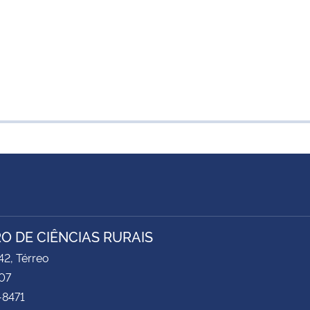
O DE CIÊNCIAS RURAIS
2, Térreo
07
-8471