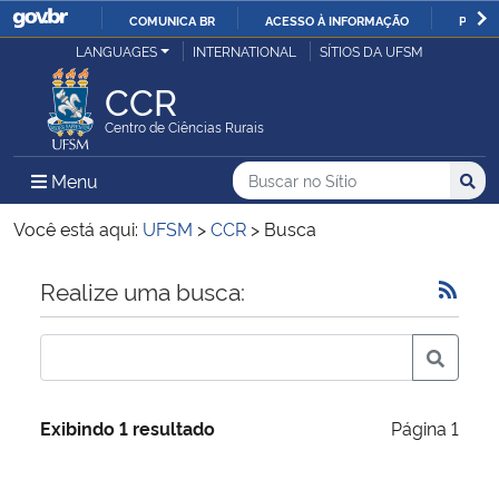
COMUNICA BR
ACESSO À INFORMAÇÃO
PARTI
Casa Civil
LANGUAGES
INTERNATIONAL
SÍTIOS DA UFSM
IR
PARA
CCR
Ministério da Justiça e Segurança Pública
O
Centro de Ciências Rurais
CONTEÚDO
Ministério da Defesa
Buscar no no Sítio
Busca
Busca:
Menu Principal do Sítio
Menu
Busc
Ministério das Relações Exteriores
Você está aqui:
UFSM
>
CCR
>
Busca
Ministério da Economia
Início do conteúdo
Realize uma busca:
Ministério da Infraestrutura
Ministério da Agricultura, Pecuária e Abastecimento
Exibindo 1 resultado
Página 1
Ministério da Educação