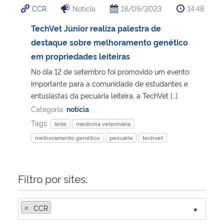
CCR
Notícia
18/09/2023
14:48
Ministério da Cidadania
TechVet Júnior realiza palestra de
Ministério da Saúde
destaque sobre melhoramento genético
em propriedades leiteiras
Ministério de Minas e Energia
No dia 12 de setembro foi promovido um evento
importante para a comunidade de estudantes e
Ministério da Ciência, Tecnologia, Inovações e Comunicações
entusiastas da pecuária leiteira, a TechVet […]
Categoria:
notícia
Ministério do Meio Ambiente
Tags:
leite
medicina veterinária
melhoramento genético
pecuária
techvet
Ministério do Turismo
Ministério do Desenvolvimento Regional
Filtro por sites:
Controladoria-Geral da União
×
CCR
×
Ministério da Mulher, da Família e dos Direitos Humanos