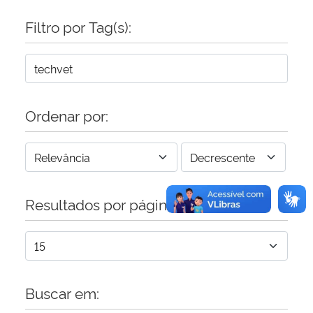
Filtro por Tag(s):
Secretaria-Geral
Secretaria de Governo
Gabinete de Segurança Institucional
Ordenar por:
Advocacia-Geral da União
Banco Central do Brasil
Resultados por página:
Planalto
Buscar em: