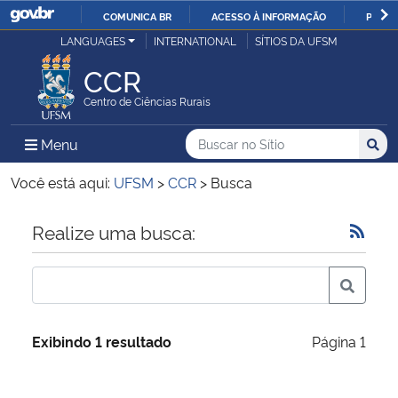
COMUNICA BR
ACESSO À INFORMAÇÃO
PARTI
Casa Civil
LANGUAGES
INTERNATIONAL
SÍTIOS DA UFSM
IR
PARA
CCR
Ministério da Justiça e Segurança Pública
O
Centro de Ciências Rurais
CONTEÚDO
Ministério da Defesa
Buscar no no Sítio
Busca
Busca:
Menu Principal do Sítio
Menu
Busc
Ministério das Relações Exteriores
Você está aqui:
UFSM
>
CCR
>
Busca
Ministério da Economia
Início do conteúdo
Realize uma busca:
Ministério da Infraestrutura
Ministério da Agricultura, Pecuária e Abastecimento
Exibindo 1 resultado
Página 1
Ministério da Educação