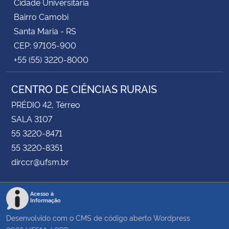
Cidade Universitária
Bairro Camobi
Santa Maria - RS
CEP: 97105-900
+55 (55) 3220-8000
CENTRO DE CIÊNCIAS RURAIS
PRÉDIO 42, Térreo
SALA 3107
55 3220-8471
55 3220-8351
dirccr@ufsm.br
Acesso à
Informação
Desenvolvido com o CMS de código aberto
Wordpress