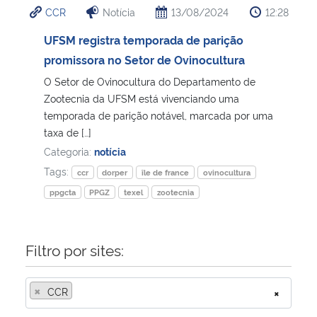
CCR
Notícia
13/08/2024
12:28
Ministério da Cidadania
UFSM registra temporada de parição
Ministério da Saúde
promissora no Setor de Ovinocultura
O Setor de Ovinocultura do Departamento de
Ministério de Minas e Energia
Zootecnia da UFSM está vivenciando uma
temporada de parição notável, marcada por uma
Ministério da Ciência, Tecnologia, Inovações e Comunicações
taxa de […]
Categoria:
notícia
Ministério do Meio Ambiente
Tags:
ccr
dorper
île de france
ovinocultura
ppgcta
PPGZ
texel
zootecnia
Ministério do Turismo
Ministério do Desenvolvimento Regional
Filtro por sites:
Controladoria-Geral da União
×
CCR
×
Ministério da Mulher, da Família e dos Direitos Humanos