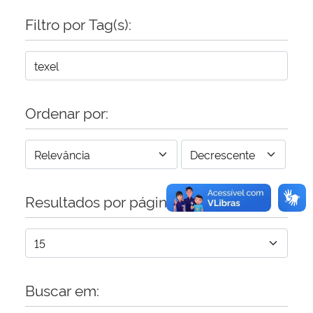
Filtro por Tag(s):
Secretaria-Geral
Secretaria de Governo
Gabinete de Segurança Institucional
Ordenar por:
Advocacia-Geral da União
Banco Central do Brasil
Resultados por página:
Planalto
Buscar em: