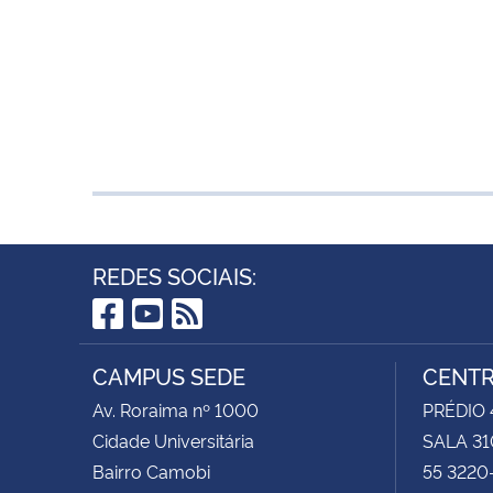
REDES SOCIAIS:
Facebook
YouTube
RSS
CAMPUS SEDE
CENTR
Av. Roraima nº 1000
PRÉDIO 4
Cidade Universitária
SALA 31
Bairro Camobi
55 3220