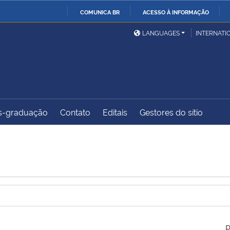
COMUNICA BR
ACESSO À INFORMAÇÃO
Ministério da Defesa
Ministério das Relações
Mini
IR
LANGUAGES
INTERNATI
Exteriores
PARA
O
Ministério da Cidadania
Ministério da Saúde
Mini
CONTEÚDO
s-graduação
Contato
Editais
Gestores do sítio
Ministério do
Controladoria-Geral da
Mini
Desenvolvimento Regional
União
Famí
Hum
Advocacia-Geral da União
Banco Central do Brasil
Plan
P