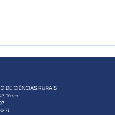
O DE CIÊNCIAS RURAIS
2, Térreo
07
-8471