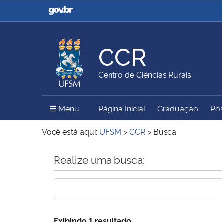
Casa Civil
Ministério da Justiça e
Segurança Pública
CCR
Ministério da Agricultura,
Ministério da Educação
Centro de Ciências Rurais
Pecuária e Abastecimento
Menu Principal do Sítio
Menu
Página Inicial
Graduação
Pó
Ministério do Meio Ambiente
Ministério do Turismo
Você está aqui:
UFSM
>
CCR
>
Busca
Início do conteúdo
Realize uma busca:
Secretaria de Governo
Gabinete de Segurança
Institucional
Exibindo 1 resultado