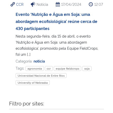
CCR
Notícia
17/04/2024
12:07
Ministério da Cidadania
Evento ‘Nutrição e Água em Soja: uma
Ministério da Saúde
abordagem ecofisiológica’ reúne cerca de
430 participantes
Ministério de Minas e Energia
Nesta segunda-feira, dia 15 de abril, o evento
‘Nutrição e Água em Soja: uma abordagem
Ministério da Ciência, Tecnologia, Inovações e Comunicações
ecofisiológica’, promovido pela Equipe FieldCrops,
foi um […]
Ministério do Meio Ambiente
Categoria:
notícia
Tags:
agronomia
ccr
equipe fieldcrops
soja
Ministério do Turismo
Universidad Nacional de Entre Ríos
University of Nebraska
Ministério do Desenvolvimento Regional
Controladoria-Geral da União
Filtro por sites:
Ministério da Mulher, da Família e dos Direitos Humanos