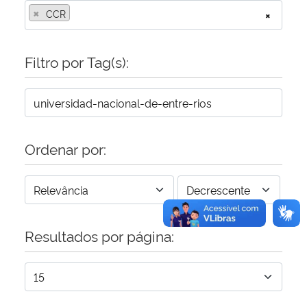
×
CCR
×
Secretaria-Geral
Filtro por Tag(s):
Secretaria de Governo
Gabinete de Segurança Institucional
Advocacia-Geral da União
Ordenar por:
Banco Central do Brasil
Planalto
Resultados por página: