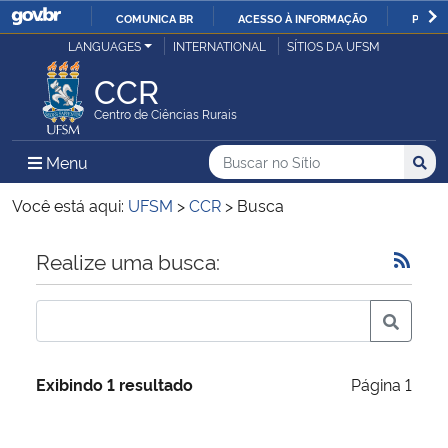
COMUNICA BR
ACESSO À INFORMAÇÃO
PARTI
Casa Civil
LANGUAGES
INTERNATIONAL
SÍTIOS DA UFSM
IR
PARA
CCR
Ministério da Justiça e Segurança Pública
O
Centro de Ciências Rurais
CONTEÚDO
Ministério da Defesa
Buscar no no Sítio
Busca
Busca:
Menu Principal do Sítio
Menu
Busc
Ministério das Relações Exteriores
Você está aqui:
UFSM
>
CCR
>
Busca
Ministério da Economia
Início do conteúdo
Realize uma busca:
Ministério da Infraestrutura
Ministério da Agricultura, Pecuária e Abastecimento
Exibindo 1 resultado
Página 1
Ministério da Educação