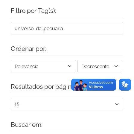
Filtro por Tag(s):
Secretaria-Geral
Secretaria de Governo
Gabinete de Segurança Institucional
Ordenar por:
Advocacia-Geral da União
Banco Central do Brasil
Resultados por página:
Planalto
Buscar em: