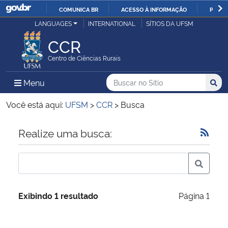
COMUNICA BR
ACESSO À INFORMAÇÃO
PARTI
Casa Civil
LANGUAGES
INTERNATIONAL
SÍTIOS DA UFSM
IR
PARA
CCR
Ministério da Justiça e Segurança Pública
O
Centro de Ciências Rurais
CONTEÚDO
Ministério da Defesa
Buscar no no Sítio
Busca
Busca:
Menu Principal do Sítio
Menu
Busc
Ministério das Relações Exteriores
Você está aqui:
UFSM
>
CCR
>
Busca
Ministério da Economia
Início do conteúdo
Realize uma busca:
Ministério da Infraestrutura
Ministério da Agricultura, Pecuária e Abastecimento
Exibindo 1 resultado
Página 1
Ministério da Educação