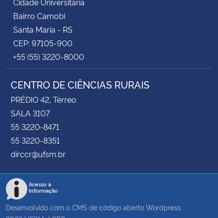
Cidade Universitária
Bairro Camobi
Santa Maria - RS
CEP: 97105-900
+55 (55) 3220-8000
CENTRO DE CIÊNCIAS RURAIS
PRÉDIO 42, Térreo
SALA 3107
55 3220-8471
55 3220-8351
dirccr@ufsm.br
Acesso à
Informação
Desenvolvido com o CMS de código aberto
Wordpress