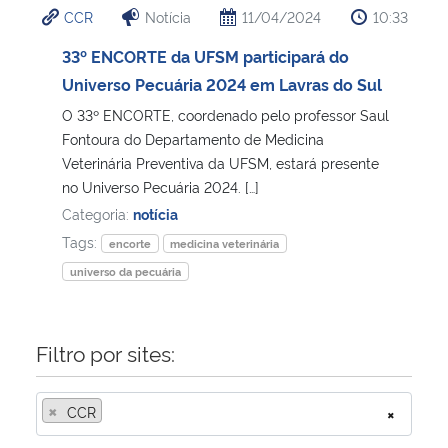
CCR
Notícia
11/04/2024
10:33
Ministério da Cidadania
33º ENCORTE da UFSM participará do
Ministério da Saúde
Universo Pecuária 2024 em Lavras do Sul
O 33º ENCORTE, coordenado pelo professor Saul
Ministério de Minas e Energia
Fontoura do Departamento de Medicina
Veterinária Preventiva da UFSM, estará presente
Ministério da Ciência, Tecnologia, Inovações e Comunicações
no Universo Pecuária 2024. […]
Categoria:
notícia
Ministério do Meio Ambiente
Tags:
encorte
medicina veterinária
universo da pecuária
Ministério do Turismo
Ministério do Desenvolvimento Regional
Filtro por sites:
Controladoria-Geral da União
×
CCR
×
Ministério da Mulher, da Família e dos Direitos Humanos