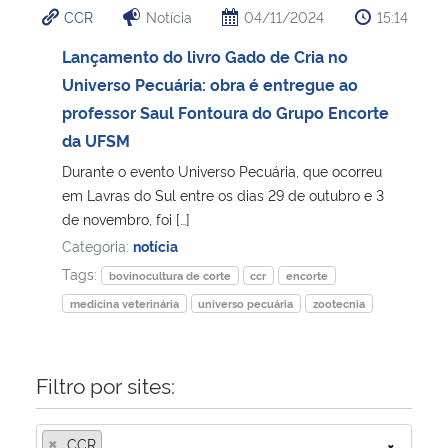
CCR
Notícia
04/11/2024
15:14
Ministério da Cidadania
Lançamento do livro Gado de Cria no
Ministério da Saúde
Universo Pecuária: obra é entregue ao
professor Saul Fontoura do Grupo Encorte
Ministério de Minas e Energia
da UFSM
Durante o evento Universo Pecuária, que ocorreu
Ministério da Ciência, Tecnologia, Inovações e Comunicações
em Lavras do Sul entre os dias 29 de outubro e 3
de novembro, foi […]
Ministério do Meio Ambiente
Categoria:
notícia
Tags:
bovinocultura de corte
ccr
encorte
Ministério do Turismo
medicina veterinária
universo pecuária
zootecnia
Ministério do Desenvolvimento Regional
Filtro por sites:
Controladoria-Geral da União
×
Ministério da Mulher, da Família e dos Direitos Humanos
CCR
×