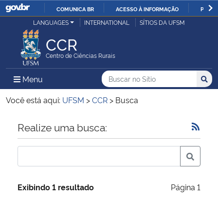
COMUNICA BR
ACESSO À INFORMAÇÃO
PARTI
Casa Civil
LANGUAGES
INTERNATIONAL
SÍTIOS DA UFSM
IR
PARA
CCR
Ministério da Justiça e Segurança Pública
O
Centro de Ciências Rurais
CONTEÚDO
Ministério da Defesa
Buscar no no Sítio
Busca
Busca:
Menu Principal do Sítio
Menu
Busc
Ministério das Relações Exteriores
Você está aqui:
UFSM
>
CCR
>
Busca
Ministério da Economia
Início do conteúdo
Realize uma busca:
Ministério da Infraestrutura
Ministério da Agricultura, Pecuária e Abastecimento
Exibindo 1 resultado
Página 1
Ministério da Educação