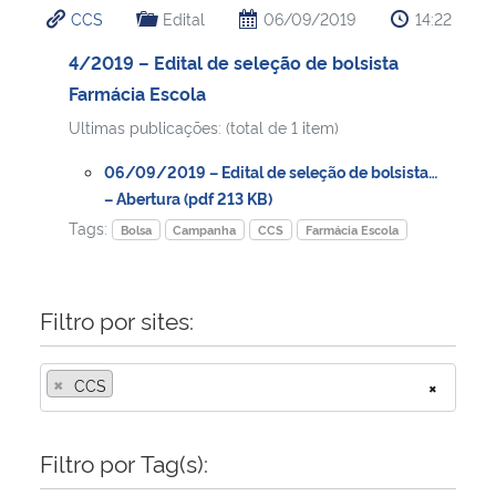
CCS
Edital
06/09/2019
14:22
Ministério da Cidadania
4/2019 – Edital de seleção de bolsista
Ministério da Saúde
Farmácia Escola
Ultimas publicações: (total de 1 item)
Ministério de Minas e Energia
06/09/2019 – Edital de seleção de bolsista…
Ministério da Ciência, Tecnologia, Inovações e Comunicações
– Abertura (pdf 213 KB)
Tags:
Bolsa
Campanha
CCS
Farmácia Escola
Ministério do Meio Ambiente
Ministério do Turismo
Filtro por sites:
Ministério do Desenvolvimento Regional
×
CCS
×
Controladoria-Geral da União
Filtro por Tag(s):
Ministério da Mulher, da Família e dos Direitos Humanos