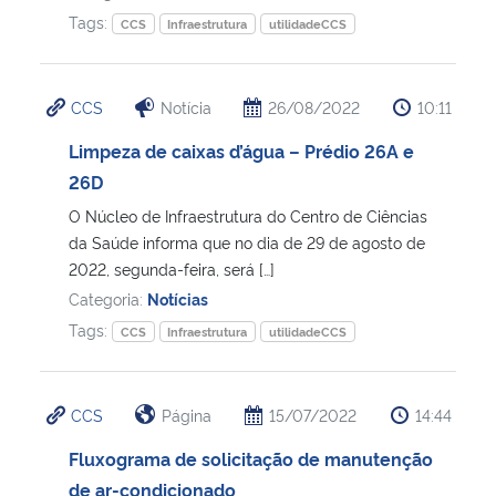
Tags:
CCS
Infraestrutura
utilidadeCCS
Secretaria-Geral
CCS
Notícia
26/08/2022
10:11
Secretaria de Governo
Limpeza de caixas d’água – Prédio 26A e
Gabinete de Segurança Institucional
26D
O Núcleo de Infraestrutura do Centro de Ciências
Advocacia-Geral da União
da Saúde informa que no dia de 29 de agosto de
2022, segunda-feira, será […]
Banco Central do Brasil
Categoria:
Notícias
Tags:
CCS
Infraestrutura
utilidadeCCS
Planalto
CCS
Página
15/07/2022
14:44
Fluxograma de solicitação de manutenção
de ar-condicionado