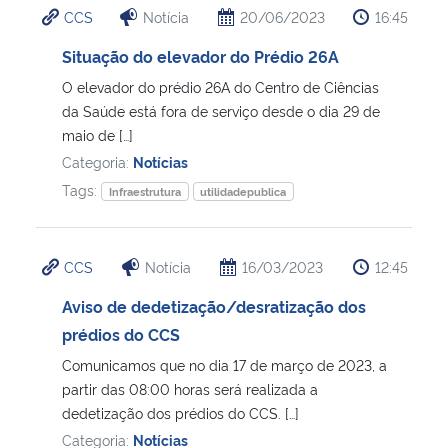
CCS
Notícia
20/06/2023
16:45
Ministério da Cidadania
Situação do elevador do Prédio 26A
Ministério da Saúde
O elevador do prédio 26A do Centro de Ciências
da Saúde está fora de serviço desde o dia 29 de
Ministério de Minas e Energia
maio de […]
Categoria:
Notícias
Ministério da Ciência, Tecnologia, Inovações e Comunicações
Tags:
Infraestrutura
utilidadepublica
Ministério do Meio Ambiente
CCS
Notícia
16/03/2023
12:45
Ministério do Turismo
Aviso de dedetização/desratização dos
prédios do CCS
Ministério do Desenvolvimento Regional
Comunicamos que no dia 17 de março de 2023, a
partir das 08:00 horas será realizada a
Controladoria-Geral da União
dedetização dos prédios do CCS. […]
Categoria:
Notícias
Ministério da Mulher, da Família e dos Direitos Humanos