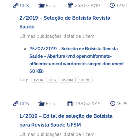
CCS
Edital
25/07/2019
12:50
Ministério da Cidadania
2/2019 – Seleção de Bolsista Revista
Ministério da Saúde
Saúde
Ultimas publicações: (total de 1 item)
Ministério de Minas e Energia
25/07/2019 – Seleção de Bolsista Revista
Ministério da Ciência, Tecnologia, Inovações e Comunicações
Saúde – Abertura (vnd.openxmlformats-
officedocument.wordprocessingml.document
60 KB)
Ministério do Meio Ambiente
Tags:
Bolsa
CCS
revista
Saúde
Ministério do Turismo
CCS
Edital
06/05/2019
15:25
Ministério do Desenvolvimento Regional
1/2019 – Edital de seleção de Bolsista
Controladoria-Geral da União
para Revista Saúde UFSM
Ultimas publicações: (total de 1 item)
Ministério da Mulher, da Família e dos Direitos Humanos