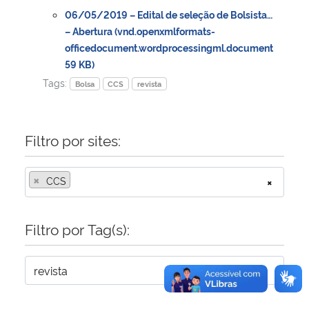
06/05/2019 – Edital de seleção de Bolsista…
– Abertura (vnd.openxmlformats-
Secretaria-Geral
officedocument.wordprocessingml.document
59 KB)
Secretaria de Governo
Tags:
Bolsa
CCS
revista
Gabinete de Segurança Institucional
Filtro por sites:
Advocacia-Geral da União
×
Banco Central do Brasil
CCS
×
Planalto
Filtro por Tag(s):