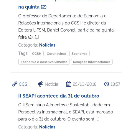
na quinta (2)
Secretaria-Geral
O professor do Departamento de Economia e
Relações Internacionais do CCSH e diretor da
Secretaria de Governo
Editora UFSM, Daniel Coronel, participa na quinta-
feira (2), […]
Categoria:
Notícias
Gabinete de Segurança Institucional
Tags:
CCSH
Coronavirus
Economia
Advocacia-Geral da União
Economia e desenvolvimento
Relações Internacionais
Banco Central do Brasil
CCSH
Notícia
25/10/2018
13:57
Planalto
II SEAPI acontece dia 31 de outubro
O II Seminário Alimentos e Sustentabilidade em
Perspectiva Internacional, o SEAPI, está marcado
para o dia 31 de outubro. O evento será […]
Categoria:
Notícias