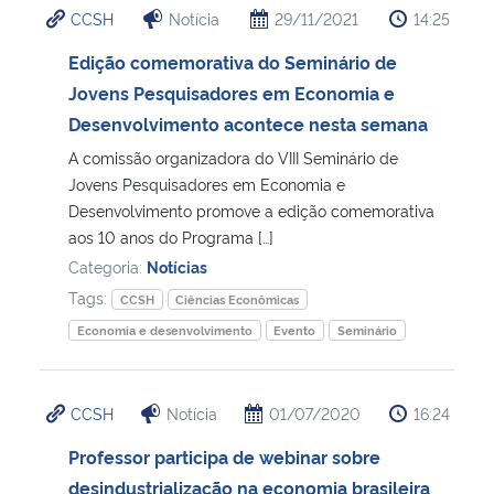
CCSH
Notícia
29/11/2021
14:25
Ministério da Cidadania
Edição comemorativa do Seminário de
Ministério da Saúde
Jovens Pesquisadores em Economia e
Desenvolvimento acontece nesta semana
Ministério de Minas e Energia
A comissão organizadora do VIII Seminário de
Jovens Pesquisadores em Economia e
Ministério da Ciência, Tecnologia, Inovações e Comunicações
Desenvolvimento promove a edição comemorativa
aos 10 anos do Programa […]
Ministério do Meio Ambiente
Categoria:
Notícias
Tags:
CCSH
Ciências Econômicas
Ministério do Turismo
Economia e desenvolvimento
Evento
Seminário
Ministério do Desenvolvimento Regional
CCSH
Notícia
01/07/2020
16:24
Controladoria-Geral da União
Professor participa de webinar sobre
desindustrialização na economia brasileira
Ministério da Mulher, da Família e dos Direitos Humanos