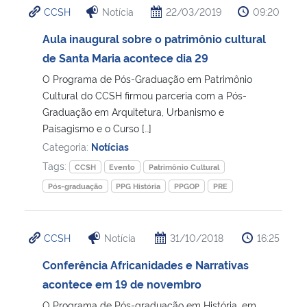
CCSH
Notícia
22/03/2019
09:20
Ministério da Cidadania
Aula inaugural sobre o patrimônio cultural
Ministério da Saúde
de Santa Maria acontece dia 29
O Programa de Pós-Graduação em Patrimônio
Ministério de Minas e Energia
Cultural do CCSH firmou parceria com a Pós-
Graduação em Arquitetura, Urbanismo e
Ministério da Ciência, Tecnologia, Inovações e Comunicações
Paisagismo e o Curso […]
Categoria:
Notícias
Ministério do Meio Ambiente
Tags:
CCSH
Evento
Patrimônio Cultural
Pós-graduação
PPG História
PPGOP
PRE
Ministério do Turismo
Ministério do Desenvolvimento Regional
CCSH
Notícia
31/10/2018
16:25
Conferência Africanidades e Narrativas
Controladoria-Geral da União
acontece em 19 de novembro
Ministério da Mulher, da Família e dos Direitos Humanos
O Programa de Pós-graduação em História, em