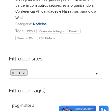
parceria com outros setores, está organizando a
Conferência Africanidades e Narrativas para o dia
Secretaria-Geral
19 […]
Categoria:
Notícias
Secretaria de Governo
Tags:
CCSH
Consciência Negra
Evento
Gabinete de Segurança Institucional
Povo de Clio
PPG História
Advocacia-Geral da União
Filtro por sites:
Banco Central do Brasil
×
CCSH
×
Planalto
Filtro por Tag(s):