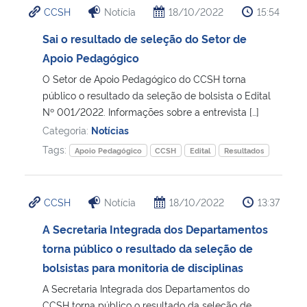
CCSH
Notícia
18/10/2022
15:54
Ministério da Cidadania
Sai o resultado de seleção do Setor de
Ministério da Saúde
Apoio Pedagógico
O Setor de Apoio Pedagógico do CCSH torna
Ministério de Minas e Energia
público o resultado da seleção de bolsista o Edital
Nº 001/2022. Informações sobre a entrevista […]
Ministério da Ciência, Tecnologia, Inovações e Comunicações
Categoria:
Notícias
Tags:
Apoio Pedagógico
CCSH
Edital
Resultados
Ministério do Meio Ambiente
Ministério do Turismo
CCSH
Notícia
18/10/2022
13:37
A Secretaria Integrada dos Departamentos
Ministério do Desenvolvimento Regional
torna público o resultado da seleção de
bolsistas para monitoria de disciplinas
Controladoria-Geral da União
A Secretaria Integrada dos Departamentos do
Ministério da Mulher, da Família e dos Direitos Humanos
CCSH torna público o resultado da seleção de