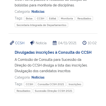
bolsistas para monitoria de disciplinas.
Secretaria-Geral
Categoria:
Notícias
Tags:
Bolsa
CCSH
Edital
Monitoria
Resultados
Secretaria de Governo
Secretaria Integrada de Departamentos
Gabinete de Segurança Institucional
CCSH
Notícia
04/11/2021
10:02
Advocacia-Geral da União
Divulgadas inscrições à Consulta do CCSH
A Comissão de Consulta para Sucessão da
Banco Central do Brasil
Direção do CCSH divulga a lista das inscrições.
Divulgação dos candidatos inscritos
Planalto
Categoria:
Notícias
Tags:
CCSH
Consulta CCSH 2021
Inscrições
Resultados
Sucessão Direção CCSH 2021