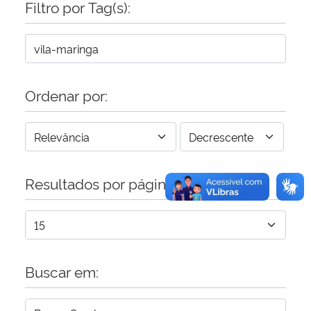
Filtro por Tag(s):
Secretaria-Geral
Secretaria de Governo
Ordenar por:
Gabinete de Segurança Institucional
Advocacia-Geral da União
Resultados por página:
Banco Central do Brasil
Planalto
Buscar em: