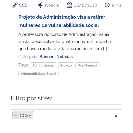
CCSH
Notícia
05/11/2018
14:43
Ministério da Cidadania
Projeto da Administração visa a retirar
Ministério da Saúde
mulheres da vulnerabilidade social
A professora do curso de Administração, Vânia
Ministério de Minas e Energia
Costa, desenvolve, há quatro anos, um trabalho
que busca mudar a vida das mulheres em […]
Ministério da Ciência, Tecnologia, Inovações e Comunicações
Categoria:
Banner
,
Notícias
Tags:
Administração
Projeto
Vila Maringá
Ministério do Meio Ambiente
Vulnerabilidade Social
Ministério do Turismo
Filtro por sites:
Ministério do Desenvolvimento Regional
×
CCSH
×
Controladoria-Geral da União
Ministério da Mulher, da Família e dos Direitos Humanos